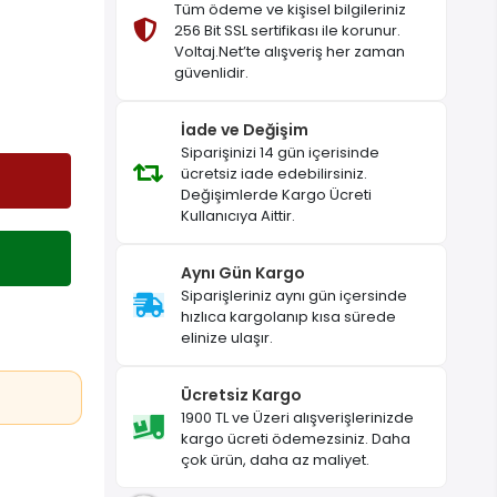
Tüm ödeme ve kişisel bilgileriniz
256 Bit SSL sertifikası ile korunur.
Voltaj.Net’te alışveriş her zaman
güvenlidir.
İade ve Değişim
Siparişinizi 14 gün içerisinde
ücretsiz iade edebilirsiniz.
Değişimlerde Kargo Ücreti
Kullanıcıya Aittir.
Aynı Gün Kargo
Siparişleriniz aynı gün içersinde
hızlıca kargolanıp kısa sürede
elinize ulaşır.
Ücretsiz Kargo
1900 TL ve Üzeri alışverişlerinizde
kargo ücreti ödemezsiniz. Daha
çok ürün, daha az maliyet.