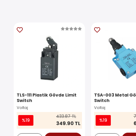
TLS-111 Plastik Gövde Limit
TSA-003 Metal Gö
Switch
Switch
Voltaj
Voltaj
433.87 TL
7
%19
%19
349.90 TL