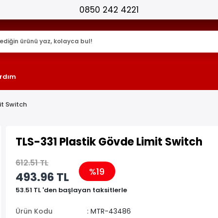
25.000+ AKTİF ÜRÜN !
rdım
t Switch
TLS-331 Plastik Gövde Limit Switch
612.51 TL
%19
493.96 TL
53.51 TL 'den başlayan taksitlerle
Ürün Kodu
: MTR-43486