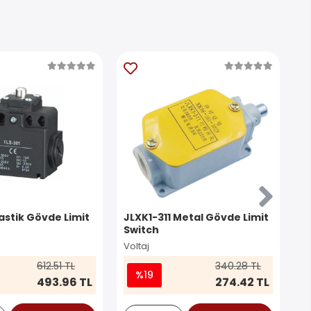
astik Gövde Limit
JLXK1-311 Metal Gövde Limit
TL
Switch
S
Voltaj
Vo
612.51 TL
340.28 TL
%19
493.96 TL
274.42 TL