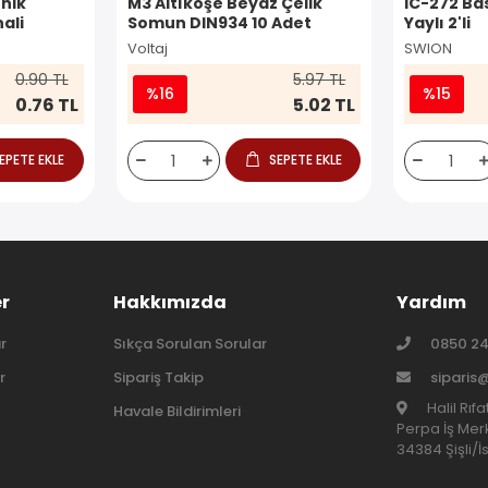
nik
M3 Altıköşe Beyaz Çelik
IC-272 Ba
ali
Somun DIN934 10 Adet
Yaylı 2'li
Voltaj
SWION
0.90 TL
5.97 TL
%16
%15
0.76 TL
5.02 TL
EPETE EKLE
SEPETE EKLE
er
Hakkımızda
Yardım
r
Sıkça Sorulan Sorular
0850 24
r
Sipariş Takip
siparis
Halil Rıf
Havale Bildirimleri
Perpa İş Merk
34384 Şişli/İ