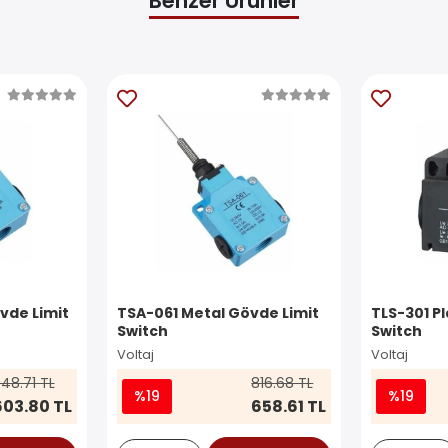
Benzer Ürünler
vde Limit
TSA-061 Metal Gövde Limit
TLS-301 Pl
Switch
Switch
Voltaj
Voltaj
48.71 TL
816.68 TL
%19
%19
603.80 TL
658.61 TL