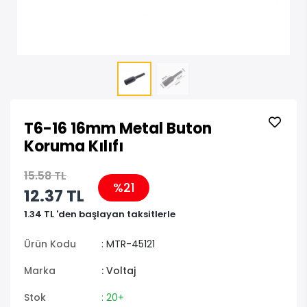
T6-16 16mm Metal Buton
Koruma Kılıfı
15.58 TL
%21
12.37 TL
1.34 TL 'den başlayan taksitlerle
Ürün Kodu
: MTR-45121
Marka
: Voltaj
Stok
: 20+