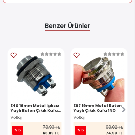
Benzer Ürünler
E40 16mm Metal Işıksız
E97 19mm Metal Buton
Yaylı Buton Çıkık Kafa 1
Yaylı Çıkık Kafa 1NO
NO IP67
Voltaj
Voltaj
78.93 TL
88.02 TL
%15
%15
66.89 TL
74.59 TL