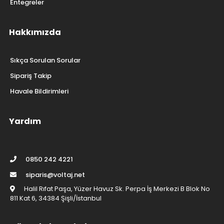
Entegreler
Hakkımızda
Sıkça Sorulan Sorular
Sipariş Takip
Havale Bildirimleri
Yardım
0850 242 4221
siparis@voltaj.net
Halil Rıfat Paşa, Yüzer Havuz Sk. Perpa İş Merkezi B Blok No
811 Kat 6, 34384 Şişli/İstanbul