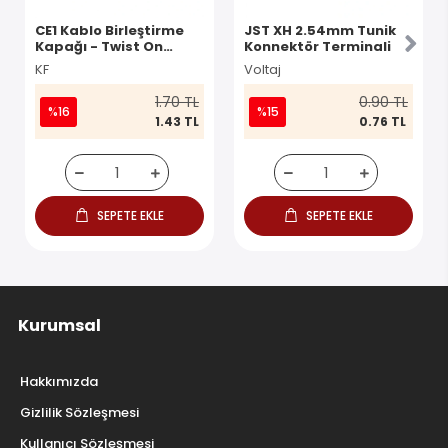
CE1 Kablo Birleştirme
JST XH 2.54mm Tunik
Kapağı - Twist On
Konnektör Terminali
Konnektör
KF
Voltaj
1.70 TL
0.90 TL
%16
%15
1.43 TL
0.76 TL
SEPETE EKLE
SEPETE EKLE
Kurumsal
Hakkımızda
Gizlilik Sözleşmesi
Kullanıcı Sözleşmesi