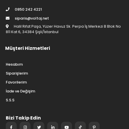
0850 242 4221
siparis@voltaj.net
Halil Rıfat Paşa, Yüzer Havuz Sk. Perpa İş Merkezi B Blok No
811 Kat 6, 34384 Şişli/İstanbul
Müşteri Hizmetleri
Hesabım
Siparişlerim
Favorilerim
İade ve Değişim
S.S.S
Bizi Takip Edin