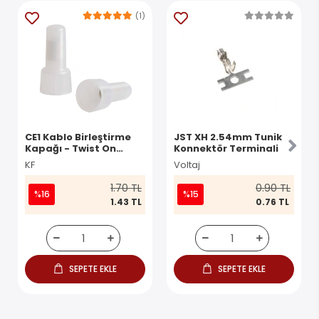
(1)
CE1 Kablo Birleştirme
JST XH 2.54mm Tunik
Kapağı - Twist On
Konnektör Terminali
Konnektör
KF
Voltaj
1.70 TL
0.90 TL
%16
%15
1.43 TL
0.76 TL
SEPETE EKLE
SEPETE EKLE