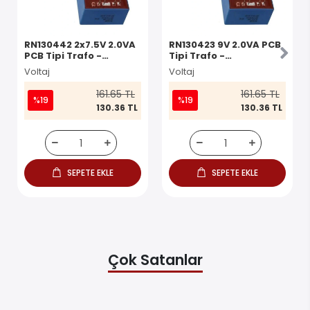
RN130442 2x7.5V 2.0VA
RN130423 9V 2.0VA PCB
PCB Tipi Trafo -
Tipi Trafo -
Transformatör
Transformatör
Voltaj
Voltaj
161.65 TL
161.65 TL
%19
%19
130.36 TL
130.36 TL
SEPETE EKLE
SEPETE EKLE
Çok Satanlar