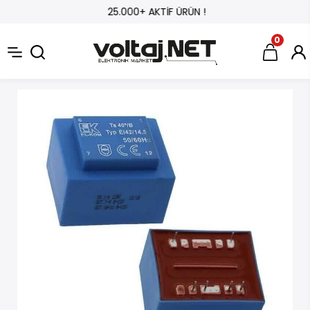
25.000+ AKTİF ÜRÜN !
0