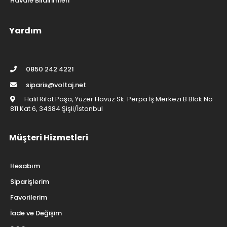
Havale Bildirimleri
Yardım
0850 242 4221
siparis@voltaj.net
Halil Rıfat Paşa, Yüzer Havuz Sk. Perpa İş Merkezi B Blok No
811 Kat 6, 34384 Şişli/İstanbul
Müşteri Hizmetleri
Hesabım
Siparişlerim
Favorilerim
İade ve Değişim