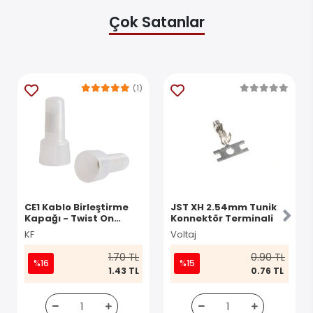
Çok Satanlar
(1)
CE1 Kablo Birleştirme
JST XH 2.54mm Tunik
Kapağı - Twist On
Konnektör Terminali
Konnektör
KF
Voltaj
1.70 TL
0.90 TL
%16
%15
1.43 TL
0.76 TL