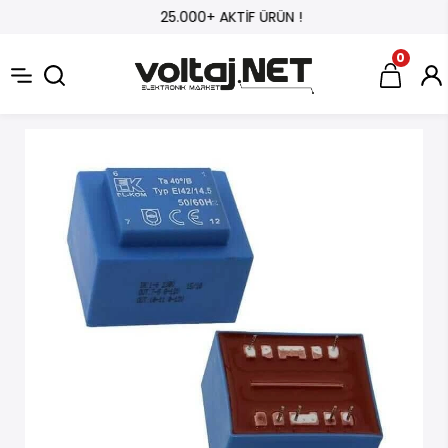
25.000+ AKTİF ÜRÜN !
0