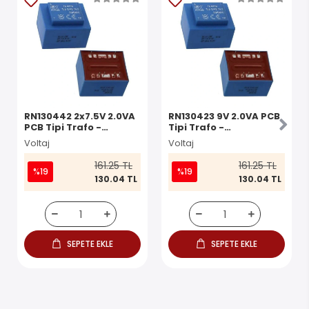
RN130442 2x7.5V 2.0VA
RN130423 9V 2.0VA PCB
PCB Tipi Trafo -
Tipi Trafo -
Transformatör
Transformatör
Voltaj
Voltaj
161.25 TL
161.25 TL
%19
%19
130.04 TL
130.04 TL
SEPETE EKLE
SEPETE EKLE