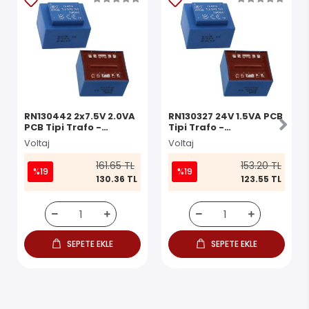
RN130442 2x7.5V 2.0VA
RN130327 24V 1.5VA PCB
PCB Tipi Trafo -
Tipi Trafo -
Transformatör
Transformatör
Voltaj
Voltaj
161.65 TL
153.20 TL
%19
%19
130.36 TL
123.55 TL
SEPETE EKLE
SEPETE EKLE