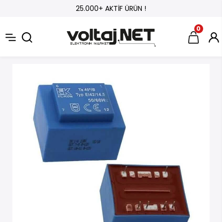
25.000+ AKTİF ÜRÜN !
0