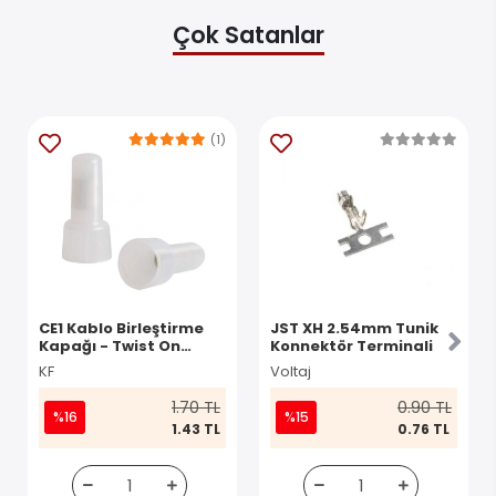
Çok Satanlar
(1)
CE1 Kablo Birleştirme
JST XH 2.54mm Tunik
Kapağı - Twist On
Konnektör Terminali
Konnektör
KF
Voltaj
1.70 TL
0.90 TL
%16
%15
1.43 TL
0.76 TL