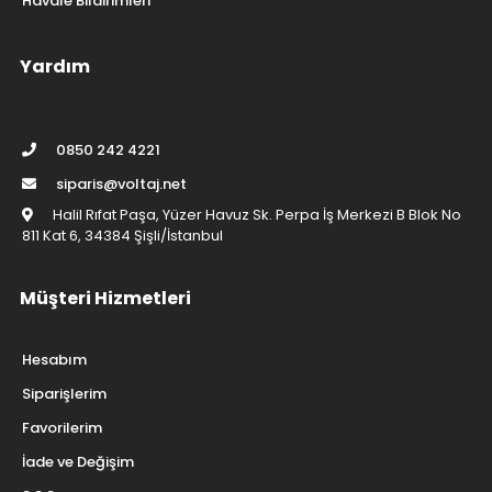
Havale Bildirimleri
Yardım
0850 242 4221
siparis@voltaj.net
Halil Rıfat Paşa, Yüzer Havuz Sk. Perpa İş Merkezi B Blok No
811 Kat 6, 34384 Şişli/İstanbul
Müşteri Hizmetleri
Hesabım
Siparişlerim
Favorilerim
İade ve Değişim