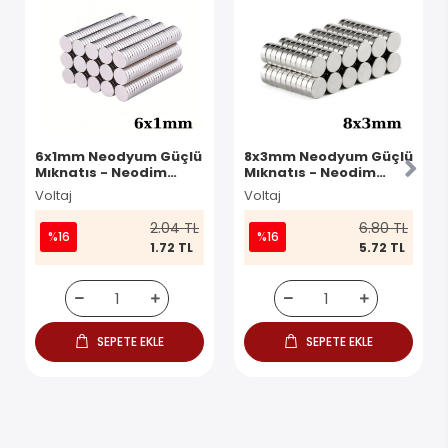
6x1mm Neodyum Güçlü
8x3mm Neodyum Güçlü
Mıknatıs - Neodim
Mıknatıs - Neodim
Magnet
Magnet
Voltaj
Voltaj
2.04 TL
6.80 TL
%16
%16
1.72 TL
5.72 TL
SEPETE EKLE
SEPETE EKLE