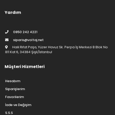
Yardım
0850 242 4221
siparis@voltaj.net
Halil Rıfat Paşa, Yüzer Havuz Sk. Perpa İş Merkezi B Blok No
811 Kat 6, 34384 Şişli/İstanbul
Müşteri Hizmetleri
Hesabım
Siparişlerim
Favorilerim
İade ve Değişim
S.S.S