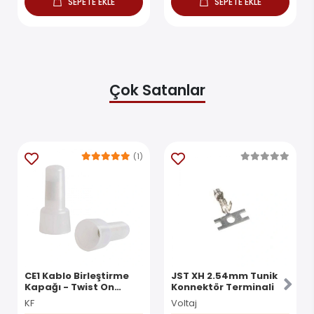
SEPETE EKLE
SEPETE EKLE
Çok Satanlar
(1)
CE1 Kablo Birleştirme
JST XH 2.54mm Tunik
Kapağı - Twist On
Konnektör Terminali
Konnektör
KF
Voltaj