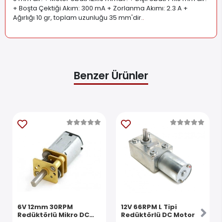
+ Boşta Çektiği Akım: 300 mA + Zorlanma Akımı: 2.3 A +
Ağırlığı 10 gr, toplam uzunluğu 35 mm'dir.
.
Benzer Ürünler
6V 12mm 30RPM
12V 66RPM L Tipi
Redüktörlü Mikro DC
Redüktörlü DC Motor