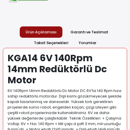
Ürün Açıklaması
Garanti ve Teslimat
Taksit Seçenekleri
Yorumlar
KGA14 6V 140Rpm
14mm Redüktörlü Dc
Motor
6V 140Rpm 14mm Redüktörlü Dc Motor DC 6V’ta 140 Rpm hıza
sahip redüktörlü motordur. Dişli kısmı gözükmeyecek şekilde
kapalı tasarlanmış ve daireseldir. Yüksek tork gerektiren
projelerde sumo robot, engelden kaçan, çizgi izleyen gibi
çeşitli robot projelerinizde kullanabilirsiniz. 6V ve daha
yüksek değerlerde çalıştırılabilir. Teknik Özellikleri: + Çalışma
Voltajı: 6V + Hızı: 140 Rpm + Mil çapı d şaft 3 mm, mil uzunluğu
9 mm'dir. + Motor ebatı 12x10 mmdir. + Dişli ebatı 14x9 mm'dir.