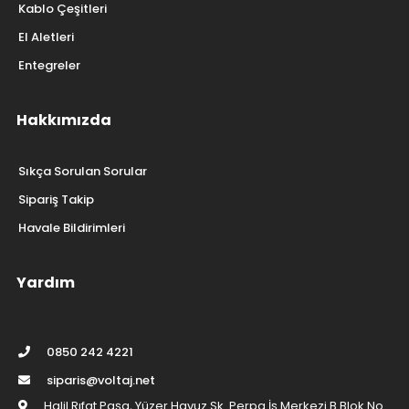
Kablo Çeşitleri
El Aletleri
Entegreler
Hakkımızda
Sıkça Sorulan Sorular
Sipariş Takip
Havale Bildirimleri
Yardım
0850 242 4221
siparis@voltaj.net
Halil Rıfat Paşa, Yüzer Havuz Sk. Perpa İş Merkezi B Blok No