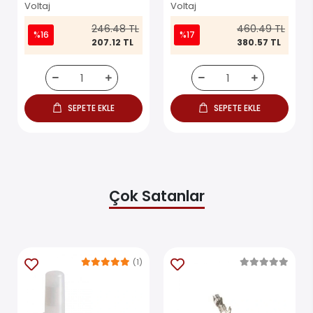
Motor
Voltaj
Voltaj
246.48 TL
460.49 TL
%16
%17
207.12 TL
380.57 TL
SEPETE EKLE
SEPETE EKLE
Çok Satanlar
(1)