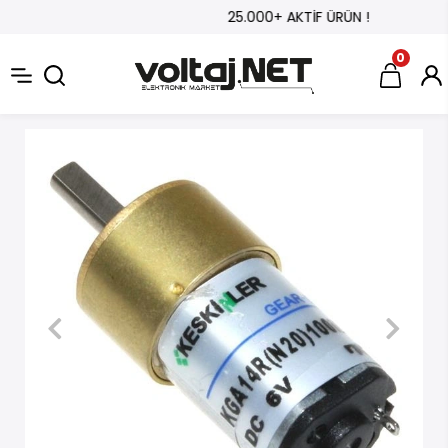
25.000+ AKTİF ÜRÜN !
0