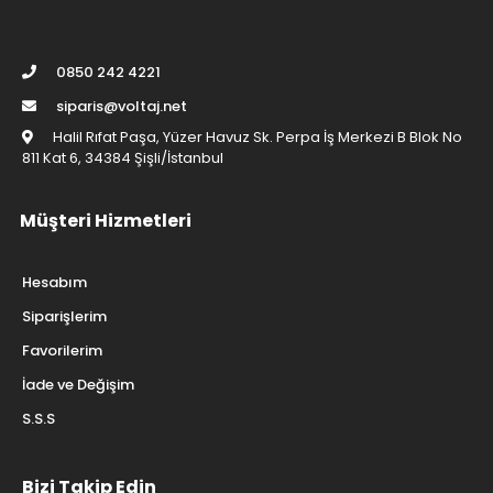
0850 242 4221
siparis@voltaj.net
Halil Rıfat Paşa, Yüzer Havuz Sk. Perpa İş Merkezi B Blok No
811 Kat 6, 34384 Şişli/İstanbul
Müşteri Hizmetleri
Hesabım
Siparişlerim
Favorilerim
İade ve Değişim
S.S.S
Bizi Takip Edin