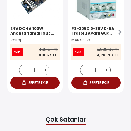
24V DC 4A 100W
PS-305D 0-30V 0-5A
Anahtarlamalı Güç
Trafolu Ayarlı Güç
Kaynağı Kartı AC-DC
Kaynağı
Voltaj
MARXLOW
100W Modül
488.57 TL
5,038.97 TL
%16
%18
410.57 TL
4,130.30 TL
SEPETE EKLE
SEPETE EKLE
Çok Satanlar