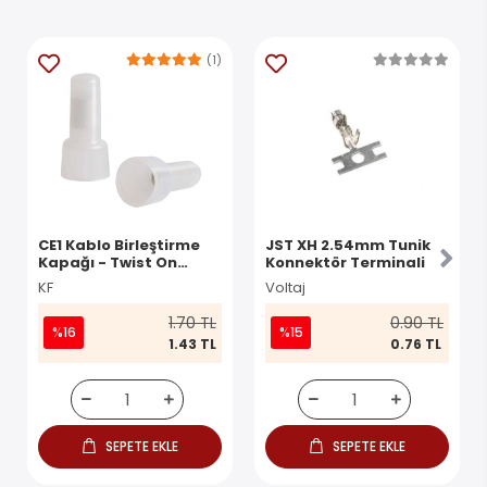
(1)
CE1 Kablo Birleştirme
JST XH 2.54mm Tunik
Kapağı - Twist On
Konnektör Terminali
Konnektör
KF
Voltaj
1.70 TL
0.90 TL
%16
%15
1.43 TL
0.76 TL
SEPETE EKLE
SEPETE EKLE