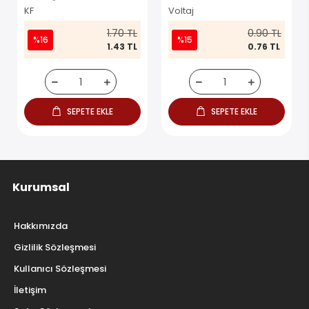
Konnektör
KF
Voltaj
1.70 TL
0.90 TL
%16
%15
1.43 TL
0.76 TL
SEPETE EKLE
SEPETE EKLE
Kurumsal
Hakkımızda
Gizlilik Sözleşmesi
Kullanıcı Sözleşmesi
İletişim