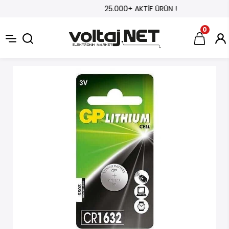
25.000+ AKTİF ÜRÜN !
0