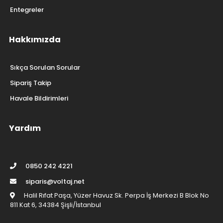
Entegreler
Hakkımızda
Sıkça Sorulan Sorular
Sipariş Takip
Havale Bildirimleri
Yardım
0850 242 4221
siparis@voltaj.net
Halil Rıfat Paşa, Yüzer Havuz Sk. Perpa İş Merkezi B Blok No
811 Kat 6, 34384 Şişli/İstanbul