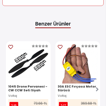
Benzer Ürünler
1045 Drone Pervanesi -
30A ESC Fırçasız Motor
CW CCW Seti Siyah
Sürücü
Voltaj
Voltaj
73.66 TL
369.68 TL
%16
%17