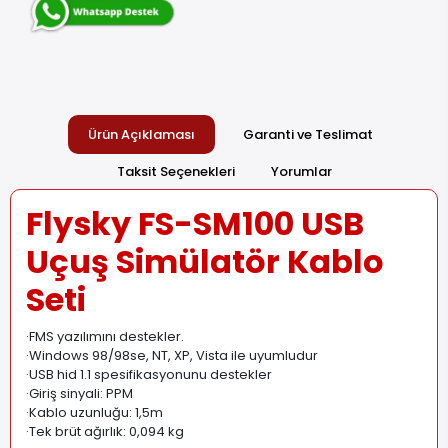
Ürün Açıklaması
Garanti ve Teslimat
Taksit Seçenekleri
Yorumlar
Flysky FS-SM100 USB
Uçuş Simülatör Kablo
Seti
·FMS yazılımını destekler.
·Windows 98/98se, NT, XP, Vista ile uyumludur
·USB hid 1.1 spesifikasyonunu destekler
·Giriş sinyali: PPM
·Kablo uzunluğu: 1,5m
·Tek brüt ağırlık: 0,094 kg