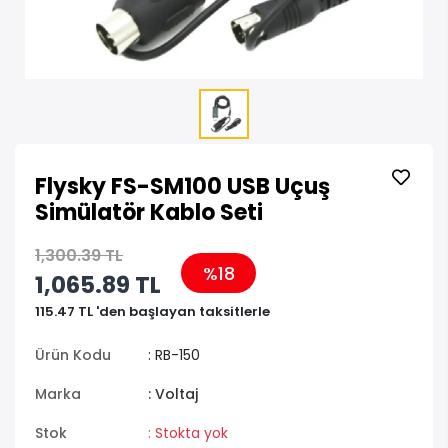
Flysky FS-SM100 USB Uçuş
Simülatör Kablo Seti
1,300.39 TL
%18
1,065.89 TL
115.47 TL 'den başlayan taksitlerle
Ürün Kodu
: RB-150
Marka
: Voltaj
Stok
: Stokta yok