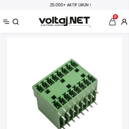
25.000+ AKTİF ÜRÜN !
0