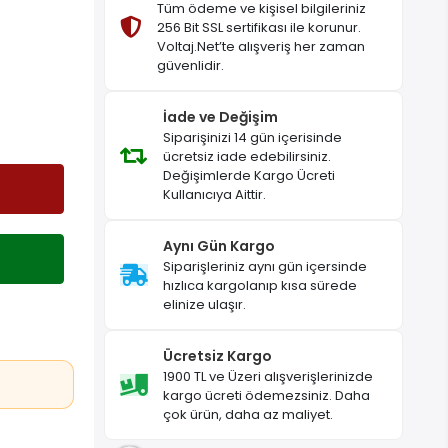
Tüm ödeme ve kişisel bilgileriniz
256 Bit SSL sertifikası ile korunur.
Voltaj.Net’te alışveriş her zaman
güvenlidir.
İade ve Değişim
Siparişinizi 14 gün içerisinde
ücretsiz iade edebilirsiniz.
Değişimlerde Kargo Ücreti
Kullanıcıya Aittir.
Aynı Gün Kargo
Siparişleriniz aynı gün içersinde
hızlıca kargolanıp kısa sürede
elinize ulaşır.
Ücretsiz Kargo
1900 TL ve Üzeri alışverişlerinizde
kargo ücreti ödemezsiniz. Daha
çok ürün, daha az maliyet.