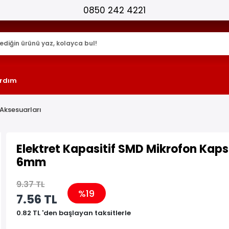
25.000+ AKTİF ÜRÜN !
rdım
Aksesuarları
Elektret Kapasitif SMD Mikrofon Kaps
6mm
9.37 TL
%19
7.56 TL
0.82 TL 'den başlayan taksitlerle