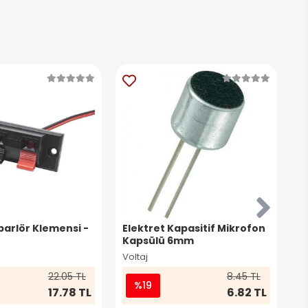
parlör Klemensi -
Elektret Kapasitif Mikrofon
6
Kapsülü 6mm
M
Voltaj
Vo
22.05 TL
8.45 TL
%19
17.78 TL
6.82 TL