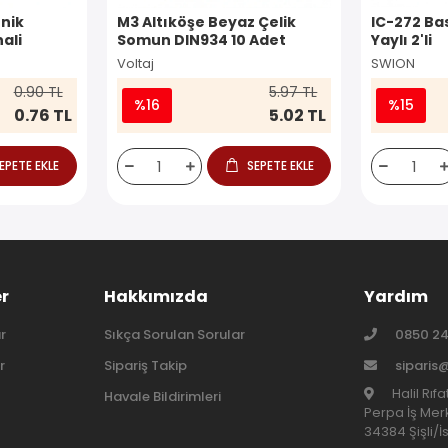
nik
M3 Altıköşe Beyaz Çelik
IC-272 Ba
ali
Somun DIN934 10 Adet
Yaylı 2'li
Voltaj
SWION
0.90 TL
5.97 TL
%16
%15
0.76 TL
5.02 TL
EPETE EKLE
SEPETE EKLE
er
Hakkımızda
Yardım
r
Sıkça Sorulan Sorular
0850 24
r
Sipariş Takip
siparis
Halil Rıf
Havale Bildirimleri
Perpa İş Merk
34384 Şişli/İ