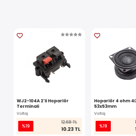
WJ2-104A 2'li Hoparlör
Hoparlör 4 ohm 4
Terminali
53x53mm
Voltaj
Voltaj
12.68 TL
%19
%19
10.23 TL