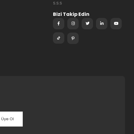
S.S.S
Bizi Takip Edin
Üye Ol