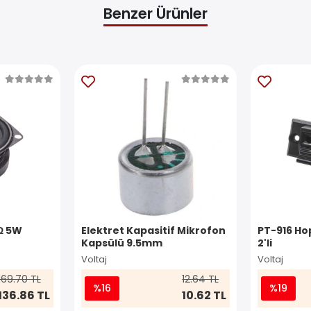
Benzer Ürünler
Ω 5W
Elektret Kapasitif Mikrofon
PT-916 Ho
Kapsülü 9.5mm
2'li
Voltaj
Voltaj
169.70 TL
12.64 TL
%16
%19
136.86 TL
10.62 TL