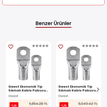
Benzer Ürünler
Gwest Ekonomik Tip
Gwest Ekonomik Tip
Sıkmalı Kablo Pabucu
Sıkmalı Kablo Pabucu
SKP-E 70-10 100 Adet
SKP-E 185-12 30 Adet
Gwest
Gwest
5,854.28 TL
6,049.42 TL
%15
%15