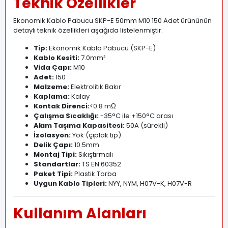
Teknik Özellikler
Ekonomik Kablo Pabucu SKP-E 50mm M10 150 Adet ürününün
detaylı teknik özellikleri aşağıda listelenmiştir.
Tip:
Ekonomik Kablo Pabucu (SKP-E)
Kablo Kesiti:
7
.
0mm²
Vida Çapı:
M10
Adet:
150
Malzeme:
Elektrolitik Bakır
Kaplama:
Kalay
Kontak Direnci:
<0
.
8 mΩ
Çalışma Sıcaklığı:
-35°C ile +150°C arası
Akım Taşıma Kapasitesi:
50A (sürekli)
İzolasyon:
Yok (çıplak tip)
Delik Çapı:
10.5mm
Montaj Tipi:
Sıkıştırmalı
Standartlar:
TS EN 60352
Paket Tipi:
Plastik Torba
Uygun Kablo Tipleri:
NYY, NYM, H07V-K, H07V-R
Kullanım Alanları