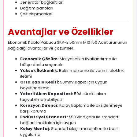
Jeneratör bağlantıları
Dağıtım panoları
Şalt ekipmanları
Avantajlar ve Özellikler
Ekonomik Kablo Pabucu SKP-E 50mm M10 150 Adet ürününün
sağladığı avantajlar ve çözümler.
Ekonomik Çözüm:
Maliyet etkin fiyatlandırma ile
bütçe dostu seçenek
Yüksek İletkenlik:
Bakır malzeme ile verimli elektrik
iletimi
Orta Kablo Kesiti:
50mm² kablo için uygun
boyutlandırma
Yeterli Akım Kapasitesi:
50A sürekli akım
taşıyabilme kabiliyeti
Korozyon Direnci:
Kalay kaplama ile oksitlenmeye
karşı koruma
Endüstriyel Standart:
M10 vida çapı ile standart
bağlantı noktaları için uygun
Kolay Montaj:
Standart sıkıştırma aletleri ile basit
uygulama