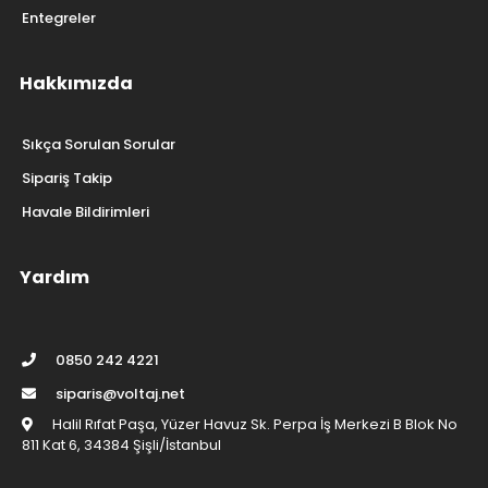
Entegreler
Hakkımızda
Sıkça Sorulan Sorular
Sipariş Takip
Havale Bildirimleri
Yardım
0850 242 4221
siparis@voltaj.net
Halil Rıfat Paşa, Yüzer Havuz Sk. Perpa İş Merkezi B Blok No
811 Kat 6, 34384 Şişli/İstanbul