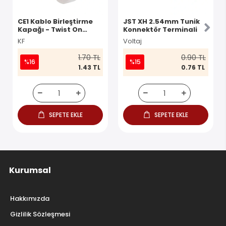
CE1 Kablo Birleştirme
JST XH 2.54mm Tunik
Kapağı - Twist On
Konnektör Terminali
Konnektör
KF
Voltaj
1.70 TL
0.90 TL
%16
%15
1.43 TL
0.76 TL
SEPETE EKLE
SEPETE EKLE
Kurumsal
Hakkımızda
Gizlilik Sözleşmesi