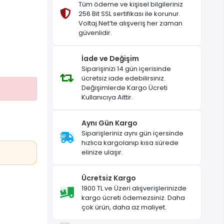
Tüm ödeme ve kişisel bilgileriniz
256 Bit SSL sertifikası ile korunur.
Voltaj.Net’te alışveriş her zaman
güvenlidir.
İade ve Değişim
Siparişinizi 14 gün içerisinde
ücretsiz iade edebilirsiniz.
Değişimlerde Kargo Ücreti
Kullanıcıya Aittir.
Aynı Gün Kargo
Siparişleriniz aynı gün içersinde
hızlıca kargolanıp kısa sürede
elinize ulaşır.
Ücretsiz Kargo
1900 TL ve Üzeri alışverişlerinizde
kargo ücreti ödemezsiniz. Daha
çok ürün, daha az maliyet.