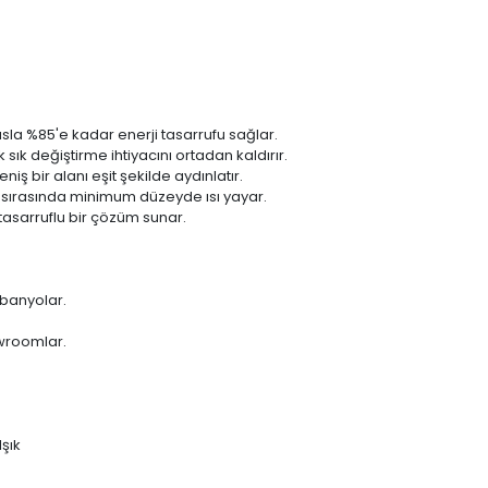
asla %85'e kadar enerji tasarrufu sağlar.
k sık değiştirme ihtiyacını ortadan kaldırır.
ş bir alanı eşit şekilde aydınlatır.
ma sırasında minimum düzeyde ısı yayar.
tasarruflu bir çözüm sunar.
 banyolar.
owroomlar.
şık