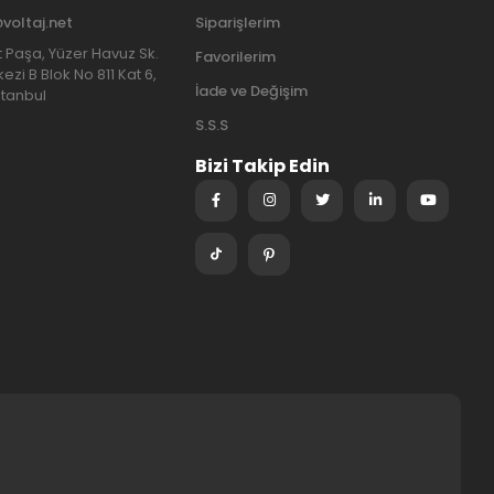
@voltaj.net
Siparişlerim
at Paşa, Yüzer Havuz Sk.
Favorilerim
ezi B Blok No 811 Kat 6,
İade ve Değişim
stanbul
S.S.S
Bizi Takip Edin