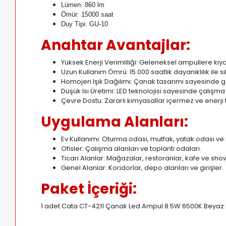
Lümen: 860 lm
Ömür: 15000 saat
Duy Tipi: GU-10
Anahtar Avantajlar:
Yüksek Enerji Verimliliği: Geleneksel ampullere kıy
Uzun Kullanım Ömrü: 15.000 saatlik dayanıklılık ile sı
Homojen Işık Dağılımı: Çanak tasarımı sayesinde geni
Düşük Isı Üretimi: LED teknolojisi sayesinde çalış
Çevre Dostu: Zararlı kimyasallar içermez ve enerji 
Uygulama Alanları:
Ev Kullanımı: Oturma odası, mutfak, yatak odası ve
Ofisler: Çalışma alanları ve toplantı odaları.
Ticari Alanlar: Mağazalar, restoranlar, kafe ve sh
Genel Alanlar: Koridorlar, depo alanları ve girişler.
Paket İçeriği:
1 adet Cata CT-4211 Çanak Led Ampul 8.5W 6500K Beyaz I