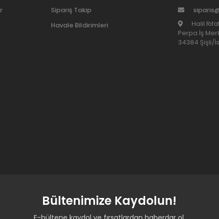
r
Sipariş Takip
siparis
Halil Rıf
Havale Bildirimleri
Perpa İş Merk
34384 Şişli/İ
Bültenimize Kaydolun!
E-bültene kaydol ve fırsatlardan haberdar ol.