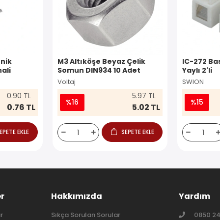
nik
M3 Altıköşe Beyaz Çelik
IC-272 Ba
ali
Somun DIN934 10 Adet
Yaylı 2'li
Voltaj
SWION
0.90 TL
5.97 TL
%16
%15
0.76 TL
5.02 TL
EPETE EKLE
SEPETE EKLE
er
Hakkımızda
Yardım
r
Sıkça Sorulan Sorular
0850 24