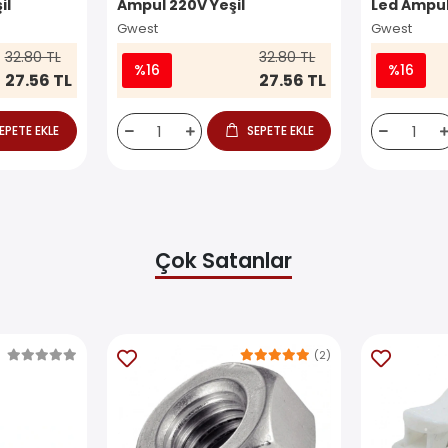
il
Ampul 220V Yeşil
Led Ampul
Gwest
Gwest
32.80 TL
32.80 TL
%16
%16
27.56 TL
27.56 TL
EPETE EKLE
SEPETE EKLE
Çok Satanlar
(2)