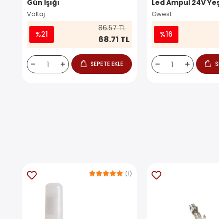
Gün Işığı
Led Ampul 24V Yeş
Voltaj
Gwest
86.57 TL
%21
%16
68.71 TL
SEPETE EKLE
S
(1)