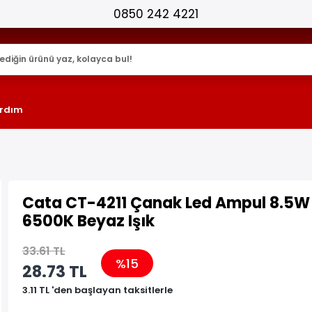
25.000+ AKTİF ÜRÜN !
rdım
Cata CT-4211 Çanak Led Ampul 8.5W
6500K Beyaz Işık
33.61 TL
%15
28.73 TL
3.11 TL 'den başlayan taksitlerle