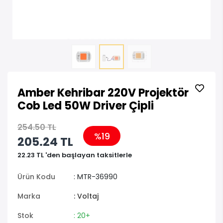
Amber Kehribar 220V Projektör
Cob Led 50W Driver Çipli
254.50 TL
%19
205.24 TL
22.23 TL 'den başlayan taksitlerle
Ürün Kodu
: MTR-36990
Marka
: Voltaj
Stok
: 20+