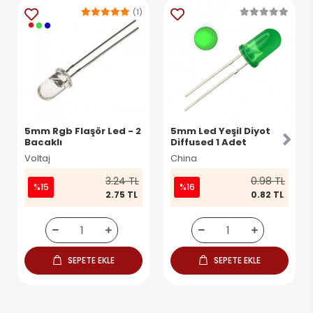
(1)
5mm Rgb Flaşör Led - 2
5mm Led Yeşil Diyot
Bacaklı
Diffused 1 Adet
Voltaj
China
3.24 TL
0.98 TL
%15
%16
2.75 TL
0.82 TL
SEPETE EKLE
SEPETE EKLE