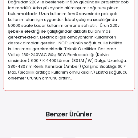
Doğrudan 220v ile beslenebilir 50w gücündeki projektör cob
led modülü. Arka yüzeyinde alüminyum soğutucu plaka
bulunmaktadır. Uzun kullanım ömrü sayesinde pek çok
kullanım alanı için uygundur. İdeal çalışma sıcaklığında
50000 saate kadar kullanım ömrüne sahiptir. Ürün 220v
şebeke elektriği ile çalıştığından dikkatli kullanılması
gerekmektedir. Elektrik bilgisi olmayanların kullanırken
destek almaları gerekir. NOT: Ürünün soğutucu ile birlikte
kullanılması gerekmektedir. Teknik Özellikler: Besleme
Voltajı: 180-240VAC Güç: 50W Renk sıcaklığı (Kelvin
cinsinden): 600 ° K 4400 Lümen (80 LM / W) Dalga Uzunluğu:
380-430 nm Renk: Kehribar (Amber) Çalışma Sıcaklığı: 60 °
Max. (Sıcaklık arttıkça kullanım ömrü kısalır.) Ekstra soğutucu
önlemler ürünün ömrünü arttırır.
.
Benzer Ürünler