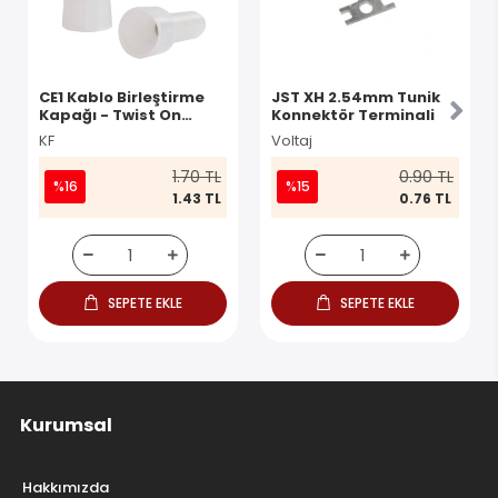
CE1 Kablo Birleştirme
JST XH 2.54mm Tunik
Kapağı - Twist On
Konnektör Terminali
Konnektör
KF
Voltaj
1.70 TL
0.90 TL
%16
%15
1.43 TL
0.76 TL
SEPETE EKLE
SEPETE EKLE
Kurumsal
Hakkımızda