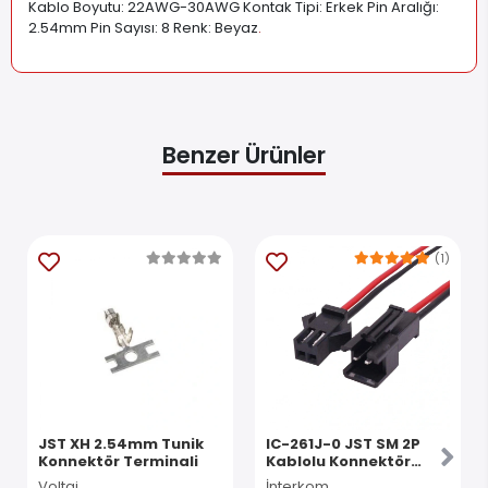
Kablo Boyutu: 22AWG-30AWG Kontak Tipi: Erkek Pin Aralığı:
2.54mm Pin Sayısı: 8 Renk: Beyaz
.
Benzer Ürünler
(1)
JST XH 2.54mm Tunik
IC-261J-0 JST SM 2P
Konnektör Terminali
Kablolu Konnektör
Takım
Voltaj
İnterkom