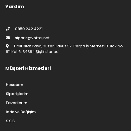
Yardım
0850 242 4221
siparis@voltaj.net
Halil Rıfat Paşa, Yüzer Havuz Sk. Perpa İş Merkezi B Blok No
811 Kat 6, 34384 Şişli/İstanbul
Müşteri Hizmetleri
Hesabım
Siparişlerim
Favorilerim
İade ve Değişim
S.S.S