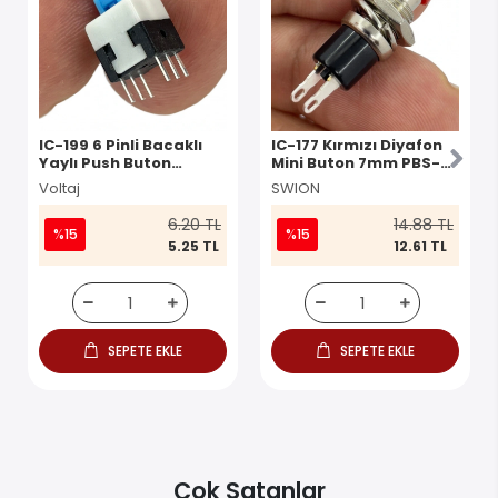
IC-199 6 Pinli Bacaklı
IC-177 Kırmızı Diyafon
Yaylı Push Buton
Mini Buton 7mm PBS-
8x8mm
105
Voltaj
SWION
6.20 TL
14.88 TL
%15
%15
5.25 TL
12.61 TL
SEPETE EKLE
SEPETE EKLE
Çok Satanlar