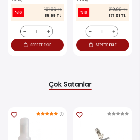
101.86 TL
212.06 TL
%16
%19
85.59 TL
171.01 TL
SEPETE EKLE
SEPETE EKLE
Çok Satanlar
(1)