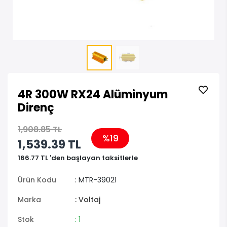
4R 300W RX24 Alüminyum
Direnç
1,908.85 TL
%19
1,539.39 TL
166.77 TL 'den başlayan taksitlerle
Ürün Kodu
: MTR-39021
Marka
: Voltaj
Stok
: 1