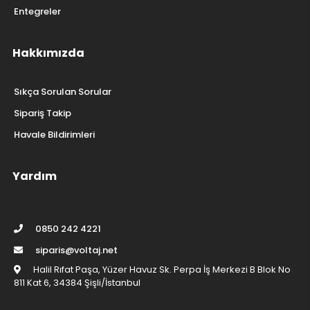
Entegreler
Hakkımızda
Sıkça Sorulan Sorular
Sipariş Takip
Havale Bildirimleri
Yardım
0850 242 4221
siparis@voltaj.net
Halil Rıfat Paşa, Yüzer Havuz Sk. Perpa İş Merkezi B Blok No
811 Kat 6, 34384 Şişli/İstanbul