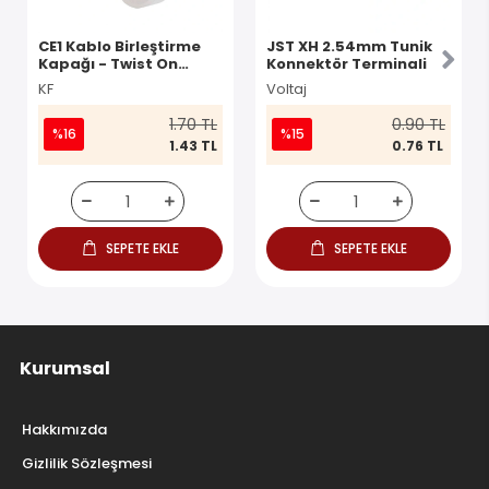
CE1 Kablo Birleştirme
JST XH 2.54mm Tunik
Kapağı - Twist On
Konnektör Terminali
Konnektör
KF
Voltaj
1.70 TL
0.90 TL
%16
%15
1.43 TL
0.76 TL
SEPETE EKLE
SEPETE EKLE
Kurumsal
Hakkımızda
Gizlilik Sözleşmesi