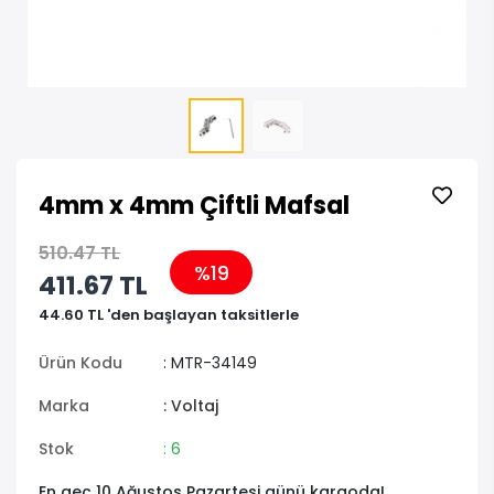
4mm x 4mm Çiftli Mafsal
510.47 TL
%19
411.67 TL
44.60 TL 'den başlayan taksitlerle
Ürün Kodu
: MTR-34149
Marka
: Voltaj
Stok
: 6
En geç 10 Ağustos Pazartesi günü kargoda!