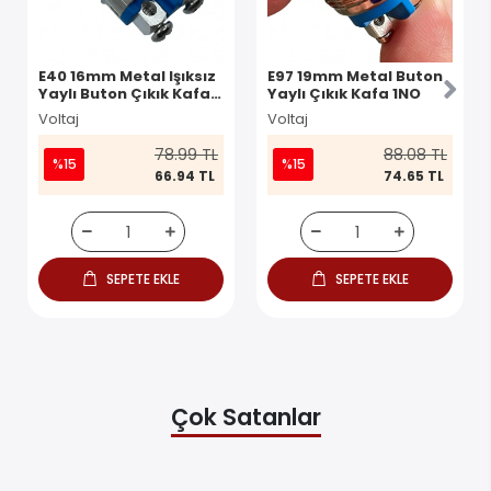
E40 16mm Metal Işıksız
E97 19mm Metal Buton
Yaylı Buton Çıkık Kafa 1
Yaylı Çıkık Kafa 1NO
NO IP67
Voltaj
Voltaj
78.99 TL
88.08 TL
%15
%15
66.94 TL
74.65 TL
SEPETE EKLE
SEPETE EKLE
Çok Satanlar