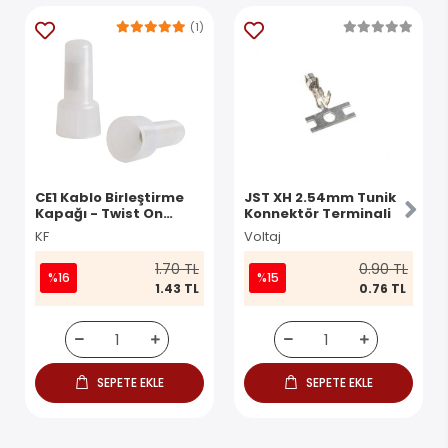
(1)
CE1 Kablo Birleştirme
JST XH 2.54mm Tunik
Kapağı - Twist On
Konnektör Terminali
Konnektör
KF
Voltaj
1.70 TL
0.90 TL
%16
%15
1.43 TL
0.76 TL
SEPETE EKLE
SEPETE EKLE