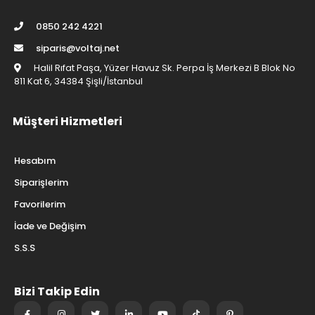
0850 242 4221
siparis@voltaj.net
Halil Rıfat Paşa, Yüzer Havuz Sk. Perpa İş Merkezi B Blok No
811 Kat 6, 34384 Şişli/İstanbul
Müşteri Hizmetleri
Hesabım
Siparişlerim
Favorilerim
İade ve Değişim
S.S.S
Bizi Takip Edin