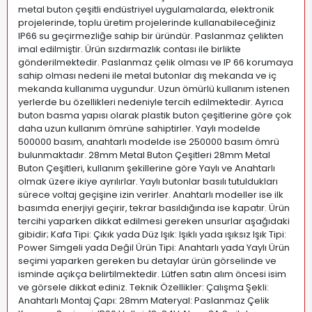
metal buton çeşitli endüstriyel uygulamalarda, elektronik
projelerinde, toplu üretim projelerinde kullanabileceğiniz
IP66 su geçirmezliğe sahip bir üründür. Paslanmaz çelikten
imal edilmiştir. Ürün sızdırmazlık contası ile birlikte
gönderilmektedir. Paslanmaz çelik olması ve IP 66 korumaya
sahip olması nedeni ile metal butonlar dış mekanda ve iç
mekanda kullanıma uygundur. Uzun ömürlü kullanım istenen
yerlerde bu özellikleri nedeniyle tercih edilmektedir. Ayrıca
buton basma yapısı olarak plastik buton çeşitlerine göre çok
daha uzun kullanım ömrüne sahiptirler. Yaylı modelde
500000 basım, anahtarlı modelde ise 250000 basım ömrü
bulunmaktadır. 28mm Metal Buton Çeşitleri 28mm Metal
Buton Çeşitleri, kullanım şekillerine göre Yaylı ve Anahtarlı
olmak üzere ikiye ayrılırlar. Yaylı butonlar basılı tutuldukları
sürece voltaj geçişine izin verirler. Anahtarlı modeller ise ilk
basımda enerjiyi geçirir, tekrar basıldığında ise kapatır. Ürün
tercihi yaparken dikkat edilmesi gereken unsurlar aşağıdaki
gibidir; Kafa Tipi: Çıkık yada Düz Işık: Işıklı yada ışıksız Işık Tipi:
Power Simgeli yada Değil Ürün Tipi: Anahtarlı yada Yaylı Ürün
seçimi yaparken gereken bu detaylar ürün görselinde ve
isminde açıkça belirtilmektedir. Lütfen satın alım öncesi isim
ve görsele dikkat ediniz. Teknik Özellikler: Çalışma Şekli:
Anahtarlı Montaj Çapı: 28mm Materyal: Paslanmaz Çelik