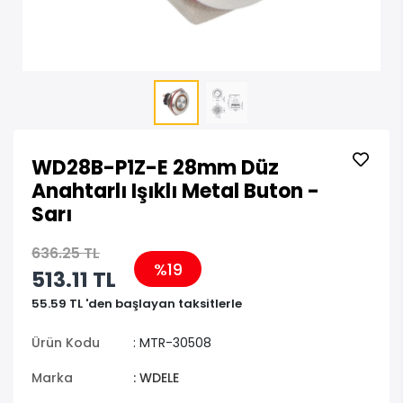
WD28B-P1Z-E 28mm Düz
Anahtarlı Işıklı Metal Buton -
Sarı
636.25 TL
%19
513.11 TL
55.59 TL 'den başlayan taksitlerle
Ürün Kodu
: MTR-30508
Marka
: WDELE