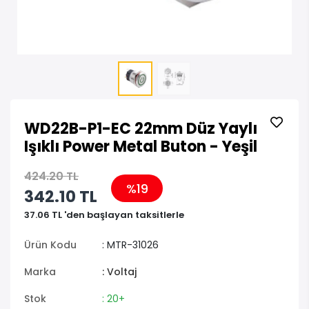
WD22B-P1-EC 22mm Düz Yaylı
Işıklı Power Metal Buton - Yeşil
424.20 TL
%19
342.10 TL
37.06 TL 'den başlayan taksitlerle
Ürün Kodu
: MTR-31026
Marka
: Voltaj
Stok
: 20+