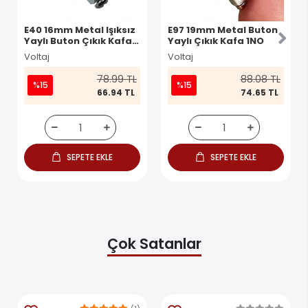
E40 16mm Metal Işıksız
E97 19mm Metal Buton
Yaylı Buton Çıkık Kafa 1
Yaylı Çıkık Kafa 1NO
NO IP67
Voltaj
Voltaj
78.99 TL
88.08 TL
%15
%15
66.94 TL
74.65 TL
SEPETE EKLE
SEPETE EKLE
Çok Satanlar