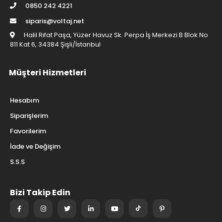
0850 242 4221
siparis@voltaj.net
Halil Rıfat Paşa, Yüzer Havuz Sk. Perpa İş Merkezi B Blok No
811 Kat 6, 34384 Şişli/İstanbul
Müşteri Hizmetleri
Hesabım
Siparişlerim
Favorilerim
İade ve Değişim
S.S.S
Bizi Takip Edin