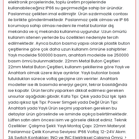
elektronik projelerinde, toplu üretim projelerinde
kullanabileceğiniz IP66 su geçirmezliğe sahip bir üründür.
Paslanmaz çelikten imal edilmiştir. Ürün sızdırmazlık contası
ile birlikte gönderilmektedir. Paslanmaz çelik olması ve IP 66
korumaya sahip olması nedeni ile metal butonlar dış
mekanda ve iç mekanda kullanıma uygundur. Uzun ömürlü
kullanım istenen yerlerde bu özellikleri nedeniyle tercih
edilmektedir. Ayrıca buton basma yapısı olarak plastik buton
çeşitlerine göre çok daha uzun kullanım ömrüne sahiptirler.
Yaylı modelde 500000 basım, anahtarlı modelde ise 250000
basım ömrü bulunmaktadır. 22mm Metal Buton Çeşitleri
22mm Metal Buton Çeşitleri, kullanım şekillerine göre Yaylı ve
Anahtarlı olmak üzere ikiye ayrılırlar. Yaylı butonlar basılı
tutuldukları sürece voltaj geçişine izin verirler. Anahtarlı
modeller ise ilk basımda enerjiyi geçirir, tekrar basıldığında
ise kapatır. Ürün tercihi yaparken dikkat edilmesi gereken
unsurlar aşağıdaki gibidir; Kafa Tipi: Çıkık yada Düz Işık: Işıklı
yada ışıksız Işık Tipi: Power Simgeli yada Değil Ürün Tipi:
Anahtarlı yada Yaylı Ürün seçimi yaparken gereken bu
detaylar ürün görselinde ve isminde açıkça belirtilmektedir.
Lütfen satın alım öncesi isim ve görsele dikkat ediniz. Teknik
Özellikler: Çalışma Şekli: Yaylı Montaj Çapı: 22mm Materyal:
Paslanmaz Çelik Koruma Seviyesi: IP66 Voltaj: 12-24V Akım:
3A Switch Kontakları: 1NO ve 1NC Elektriksel Çalışma Ömrü: >