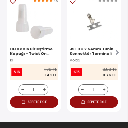
(1)
CE1 Kablo Birleştirme
JST XH 2.54mm Tunik
Kapağı - Twist On
Konnektör Terminali
Konnektör
KF
Voltaj
1.70 TL
0.90 TL
%16
%15
1.43 TL
0.76 TL
SEPETE EKLE
SEPETE EKLE