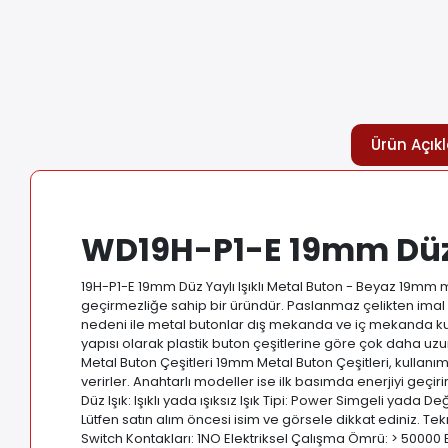
Ürün Açık
WD19H-P1-E 19mm Düz Y
19H-P1-E 19mm Düz Yaylı Işıklı Metal Buton - Beyaz 19mm m
geçirmezliğe sahip bir üründür. Paslanmaz çelikten imal e
nedeni ile metal butonlar dış mekanda ve iç mekanda kul
yapısı olarak plastik buton çeşitlerine göre çok daha 
Metal Buton Çeşitleri 19mm Metal Buton Çeşitleri, kullanım ş
verirler. Anahtarlı modeller ise ilk basımda enerjiyi geçir
Düz Işık: Işıklı yada ışıksız Işık Tipi: Power Simgeli yada
Lütfen satın alım öncesi isim ve görsele dikkat ediniz. Te
Switch Kontakları: 1NO Elektriksel Çalışma Ömrü: > 5000