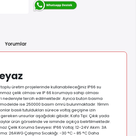
Yorumlar
Beyaz
 toplu üretim projelerinde kullanabileceğiniz IP66 su
slanmaz çelik olması ve IP 66 korumaya sahip olması
ri nedeniyle tercih edilmektedir. Ayrıca buton basma
arlı modelde ise 250000 basım ömrü bulunmaktadır. 19mm
onlar basılı tutuldukları sürece voltaj geçişine izin
i gereken unsurlar aşağıdaki gibidir; Kafa Tipi: Çıkık yada
etaylar ürün görselinde ve isminde açıkça belirtilmektedir.
nmaz Çelik Koruma Seviyesi: IP66 Voltaj: 12-24V Akım: 3A
lama: 26AWG Çalışma Sıcaklığı: -30 °C ~ 85 °C Daha