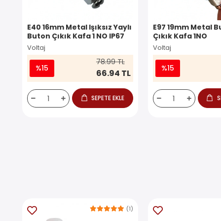
E40 16mm Metal Işıksız Yaylı
E97 19mm Metal Bu
Buton Çıkık Kafa 1 NO IP67
Çıkık Kafa 1NO
Voltaj
Voltaj
78.99 TL
%15
%15
66.94 TL
SEPETE EKLE
S
(1)