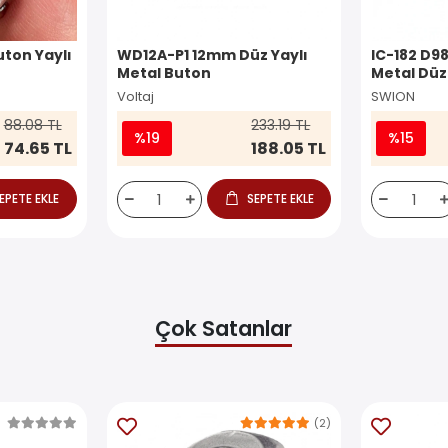
ton Yaylı
WD12A-P1 12mm Düz Yaylı
IC-182 D9
Metal Buton
Metal Düz
Voltaj
SWION
88.08 TL
233.19 TL
%19
%15
74.65 TL
188.05 TL
EPETE EKLE
SEPETE EKLE
Çok Satanlar
(2)