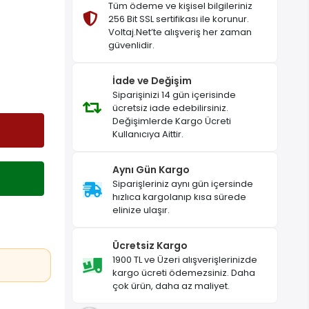
Tüm ödeme ve kişisel bilgileriniz
256 Bit SSL sertifikası ile korunur.
Voltaj.Net’te alışveriş her zaman
güvenlidir.
İade ve Değişim
Siparişinizi 14 gün içerisinde
ücretsiz iade edebilirsiniz.
Değişimlerde Kargo Ücreti
Kullanıcıya Aittir.
Aynı Gün Kargo
Siparişleriniz aynı gün içersinde
hızlıca kargolanıp kısa sürede
elinize ulaşır.
Ücretsiz Kargo
1900 TL ve Üzeri alışverişlerinizde
kargo ücreti ödemezsiniz. Daha
çok ürün, daha az maliyet.