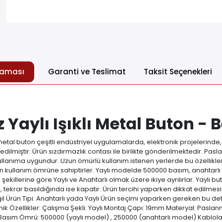
laması
Garanti ve Teslimat
Taksit Seçenekleri
aylı Işıklı Metal Buton - 
etal buton çeşitli endüstriyel uygulamalarda, elektronik projelerinde,
dilmiştir. Ürün sızdırmazlık contası ile birlikte gönderilmektedir. Pa
lanıma uygundur. Uzun ömürlü kullanım istenen yerlerde bu özellikle
uzun kullanım ömrüne sahiptirler. Yaylı modelde 500000 basım, anaht
ekillerine göre Yaylı ve Anahtarlı olmak üzere ikiye ayrılırlar. Yaylı but
ir, tekrar basıldığında ise kapatır. Ürün tercihi yaparken dikkat edilmes
 Değil Ürün Tipi: Anahtarlı yada Yaylı Ürün seçimi yaparken gereken bu d
knik Özellikler: Çalışma Şekli: Yaylı Montaj Çapı: 19mm Materyal: Pasla
0 Basım Ömrü: 500000 (yaylı model) , 250000 (anahtarlı model) Kablo