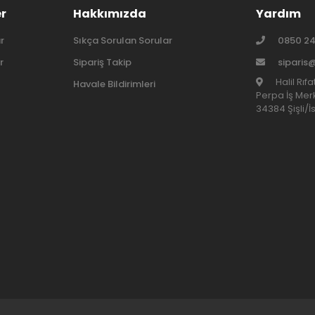
er
Hakkımızda
Yardım
r
Sıkça Sorulan Sorular
0850 24
r
Sipariş Takip
siparis
Halil Rıf
Havale Bildirimleri
Perpa İş Merk
34384 Şişli/İ