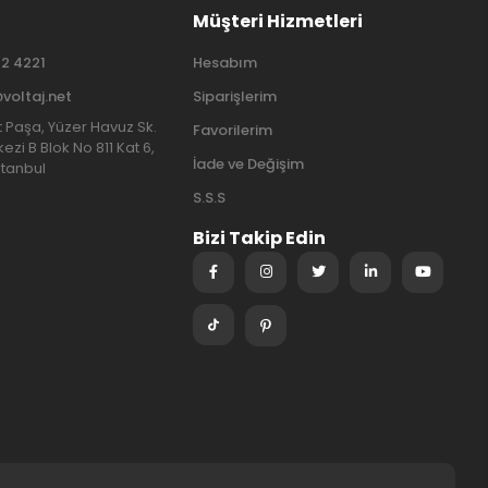
Müşteri Hizmetleri
2 4221
Hesabım
@voltaj.net
Siparişlerim
at Paşa, Yüzer Havuz Sk.
Favorilerim
ezi B Blok No 811 Kat 6,
İade ve Değişim
stanbul
S.S.S
Bizi Takip Edin