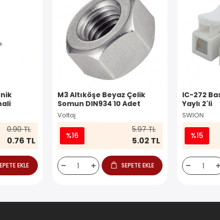
nik
M3 Altıköşe Beyaz Çelik
IC-272 Ba
ali
Somun DIN934 10 Adet
Yaylı 2'li
Voltaj
SWION
0.90 TL
5.97 TL
%16
%15
0.76 TL
5.02 TL
EPETE EKLE
SEPETE EKLE