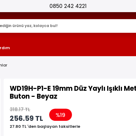
25.000+ AKTİF ÜRÜN !
rdım
nlar
WD19H-P1-E 19mm Düz Yaylı Işıklı Me
Buton - Beyaz
318.17 TL
%19
256.59 TL
27.80 TL 'den başlayan taksitlerle