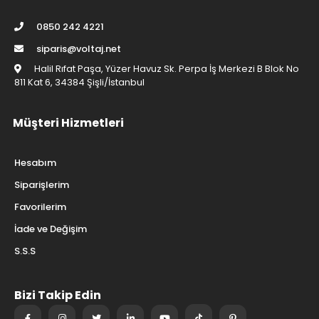
0850 242 4221
siparis@voltaj.net
Halil Rıfat Paşa, Yüzer Havuz Sk. Perpa İş Merkezi B Blok No
811 Kat 6, 34384 Şişli/İstanbul
Müşteri Hizmetleri
Hesabım
Siparişlerim
Favorilerim
İade ve Değişim
S.S.S
Bizi Takip Edin