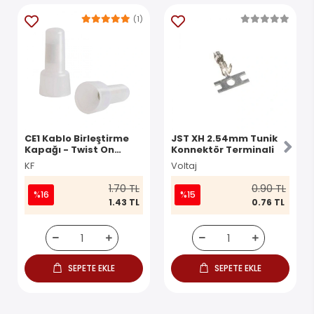
(1)
CE1 Kablo Birleştirme
JST XH 2.54mm Tunik
Kapağı - Twist On
Konnektör Terminali
Konnektör
KF
Voltaj
1.70 TL
0.90 TL
%16
%15
1.43 TL
0.76 TL
SEPETE EKLE
SEPETE EKLE