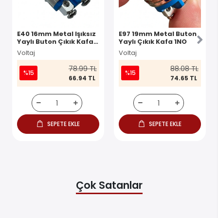
E40 16mm Metal Işıksız
E97 19mm Metal Buton
Yaylı Buton Çıkık Kafa 1
Yaylı Çıkık Kafa 1NO
NO IP67
Voltaj
Voltaj
78.99 TL
88.08 TL
%15
%15
66.94 TL
74.65 TL
SEPETE EKLE
SEPETE EKLE
Çok Satanlar