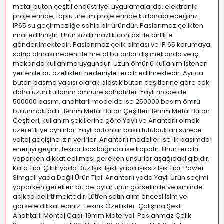
metal buton çeşitli endüstriyel uygulamalarda, elektronik
projelerinde, toplu üretim projelerinde kullanabileceğiniz
IP65 su geçirmezliğe sahip bir üründür. Paslanmaz çelikten
imal edilmiştir. Ürün sızdırmazlık contası ile birlikte
gönderilmektedir. Paslanmaz çelik olması ve IP 65 korumaya
sahip olması nedeni ile metal butonlar dış mekanda ve iç
mekanda kullanıma uygundur. Uzun ömürlü kullanım istenen
yerlerde bu özellikleri nedeniyle tercih edilmektedir. Ayrıca
buton basma yapısı olarak plastik buton çeşitlerine göre çok
daha uzun kullanım ömrüne sahiptirler. Yaylı modelde
500000 basım, anahtarlı modelde ise 250000 basım ömrü
bulunmaktadır. 19mm Metal Buton Çeşitleri 19mm Metal Buton
Çeşitleri, kullanım şekillerine göre Yaylı ve Anahtarlı olmak
üzere ikiye ayrılırlar. Yaylı butonlar basılı tutuldukları sürece
voltaj geçişine izin verirler. Anahtarlı modeller ise ilk basımda
enerjiyi geçirir, tekrar basıldığında ise kapatır. Ürün tercihi
yaparken dikkat edilmesi gereken unsurlar aşağıdaki gibidir;
Kafa Tipi: Çıkık yada Düz Işık: Işıklı yada ışıksız Işık Tipi: Power
Simgeli yada Değil Ürün Tipi: Anahtarlı yada Yaylı Ürün seçimi
yaparken gereken bu detaylar ürün görselinde ve isminde
açıkça belirtilmektedir. Lütfen satın alım öncesi isim ve
görsele dikkat ediniz. Teknik Özellikler: Çalışma Şekli:
Anahtarlı Montaj Çapı: 19mm Materyal: Paslanmaz Çelik