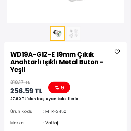
WD19A-G1Z-E 19mm Çıkık
Anahtarlı Işıklı Metal Buton -
Yeşil
318.17 TL
%19
256.59 TL
27.80 TL 'den başlayan taksitlerle
Ürün Kodu
: MTR-34501
Marka
: Voltaj