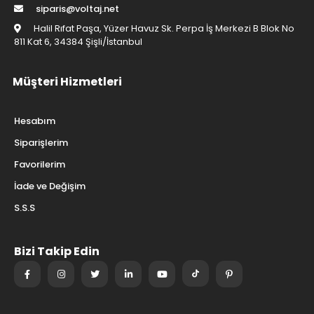
siparis@voltaj.net
Halil Rıfat Paşa, Yüzer Havuz Sk. Perpa İş Merkezi B Blok No
811 Kat 6, 34384 Şişli/İstanbul
Müşteri Hizmetleri
Hesabım
Siparişlerim
Favorilerim
İade ve Değişim
S.S.S
Bizi Takip Edin