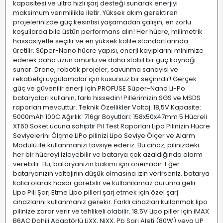
kapasitesi ve ultra hızlı şarj desteği sunarak enerjiyi
maksimum verimlilikle iletir. Yüksek akım gerektiren
projelerinizde güç kesintisi yaşamadan çalışın, en zorlu
koşullarda bile üstün performans alın! Her hücre, milimetrik
hassasiyetle seçilir ve en yüksek kalite standartlarında
üretilir. Süper-Nano hücre yapısı, enerji kayıplarını minimize
ederek daha uzun ömürlü ve daha stabil bir güç kaynağı
sunar. Drone, robotik projeler, savunma sanayisi ve
rekabetçi uygulamalar için kusursuz bir seçimdir! Gerçek
güç ve güvenilir enerji için PROFUSE Süper-Nano Li-Po
bataryaları kullanın, farkı hissedin! Pillerimizin SGS ve MSDS
raporları mevcuttur. Teknik Özellikler Voltaj: 18,5V Kapasite:
5000mAh 100C Ağırlık: 716gr Boyutları: 158x50x47mm 5 Hücreli
XT60 Soket ucuna sahiptir Pil Test Raporları Lipo Pilinizin Hücre
Seviyelerini Ölçme LiPo pilinizi Lipo Seviye Ölçer ve Alarm
Modülü ile kullanmanızı tavsiye ederiz. Bu cihaz, pilinizdeki
her bir hücreyi izleyebilir ve batarya çok azaldığında alarm
verebilir. Bu, bataryanızın bakımı için önemlidir. Eğer
bataryanızın voltajının düşük olmasına izin verirseniz, batarya
kalıcı olarak hasar görebilir ve kullanılamaz duruma gelir.
Lipo Pili Şarj Etme Lipo pilleri şarj etmek için özel şarj
cihazlarını kullanmanız gerekir. Farklı cihazları kullanmak lipo
pilinize zarar verir ve tehlikeli olabilir. 18.5V Lipo piller için iMAX
B6AC Dahili Adaptörlü LiXX, NiXX, Pb Şarj Aleti (80W) veya UP