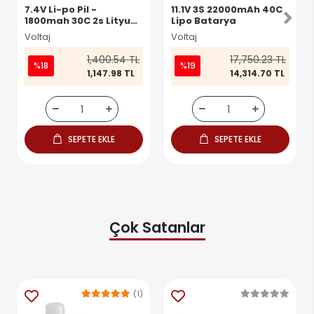
7.4V Li-po Pil -
11.1V 3S 22000mAh 40C
1800mah 30C 2s Lityum
Lipo Batarya
Polymer Batarya
Voltaj
Voltaj
1,400.54 TL
17,750.23 TL
%18
%19
1,147.98 TL
14,314.70 TL
SEPETE EKLE
SEPETE EKLE
Çok Satanlar
(1)