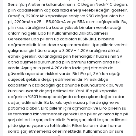
Serisi Şarj Aletlerini kullanabilirsiniz. C Değeri Nedir? C değeri,
pilin kapasitesinin kaç katı hızla enerji verebileceğini gösterir.
Örneğin, 2200mAh kapasiteye sahip ve 25C değeri olan bir
pil, 2200mAh x 25 = 55,000mA veya 55A akım sağlayabilir. Bu,
pilin kısa süreliğine bu kadar yüksek bir akım verebileceği
anlamına gelir. Lipo Pil Kullanımında Dikkat Edilmesi
Gerekenler Lipo pillerin uç kabloları KESİNLİKLE birbirine
değmemelidir. Kısa devre yapılmamalıdır. Lipo pillerin verimli
çalışması için hücre başına 3,00V - 4,20V aralığına dikkat
etmek gerekir. Kullandığınız pilin herhangibir hücresinin 3V
altına düşmesi durumunda pilin ömrünü tamamlama riski
vardır. Aşırı şarjın yani 4,20V dan fazla şarj etmenin de
güvenlik açısından riskleri vardır. Bir LiPo pil, 3V ‘dan aşağı
düşecek şekilde deşarj edilmemelidir. Pil eskidikçe
kapasitenin azalacağını göz önünde bulundurarak pil, %80
kuralına uyarak deşarj edilmelidir. Yani LiPo pil, kapasite
değerinin %80’i hesaplandığında ortaya çıkan değer kadar
deşarj edilmelidir. Bu kurala uyulmazsa pillerde şişme ve
patlama olabilir. LiPo pillerin içini açmamak ve LiPo pillerin su
ile temasına izin vermemek gerekir Lipo piller yalnızca lipo pil
şarj aletleri ile şarj edilmelidir. Yanlış şarj aleti ile şarj edilmesi
pilde şişme yapar ve tehlikelidir. Pilleri kullanımdan hemen
sonra şarj etmemeniz önerilmektedir. Kullanımdan bir süre