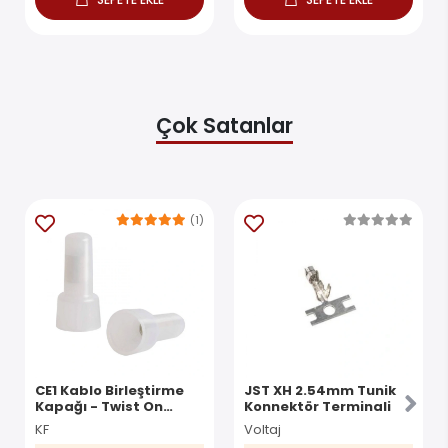
Çok Satanlar
(1)
CE1 Kablo Birleştirme
JST XH 2.54mm Tunik
Kapağı - Twist On
Konnektör Terminali
Konnektör
KF
Voltaj