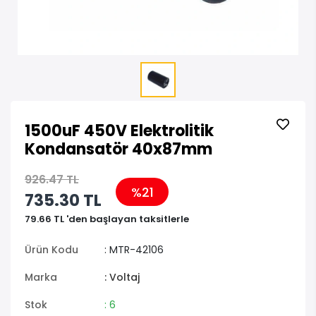
1500uF 450V Elektrolitik
Kondansatör 40x87mm
926.47 TL
%21
735.30 TL
79.66 TL 'den başlayan taksitlerle
Ürün Kodu
: MTR-42106
Marka
: Voltaj
Stok
: 6