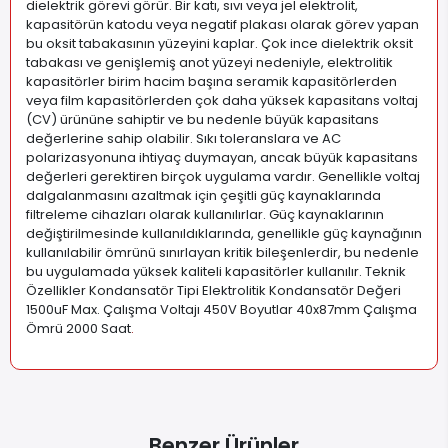
dielektrik görevi görür. Bir katı, sıvı veya jel elektrolit,
kapasitörün katodu veya negatif plakası olarak görev yapan
bu oksit tabakasının yüzeyini kaplar. Çok ince dielektrik oksit
tabakası ve genişlemiş anot yüzeyi nedeniyle, elektrolitik
kapasitörler birim hacim başına seramik kapasitörlerden
veya film kapasitörlerden çok daha yüksek kapasitans voltaj
(CV) ürününe sahiptir ve bu nedenle büyük kapasitans
değerlerine sahip olabilir. Sıkı toleranslara ve AC
polarizasyonuna ihtiyaç duymayan, ancak büyük kapasitans
değerleri gerektiren birçok uygulama vardır. Genellikle voltaj
dalgalanmasını azaltmak için çeşitli güç kaynaklarında
filtreleme cihazları olarak kullanılırlar. Güç kaynaklarının
değiştirilmesinde kullanıldıklarında, genellikle güç kaynağının
kullanılabilir ömrünü sınırlayan kritik bileşenlerdir, bu nedenle
bu uygulamada yüksek kaliteli kapasitörler kullanılır. Teknik
Özellikler Kondansatör Tipi Elektrolitik Kondansatör Değeri
1500uF Max. Çalışma Voltajı 450V Boyutlar 40x87mm Çalışma
Ömrü 2000 Saat
.
Benzer Ürünler