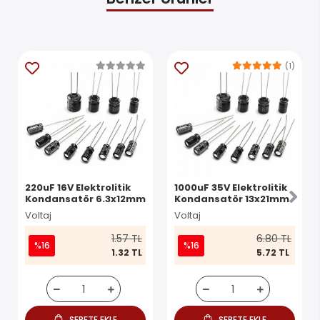
(1)
220uF 16V Elektrolitik
1000uF 35V Elektrolitik
Kondansatör 6.3x12mm
Kondansatör 13x21mm
Voltaj
Voltaj
1.57 TL
6.80 TL
%16
%16
1.32 TL
5.72 TL
SEPETE EKLE
SEPETE EKLE