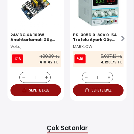
24V DC 4A 100W
PS-305D 0-30V 0-5A
Anahtarlamalı Güç
Trafolu Ayarlı Güç
Kaynağı Kartı AC-DC
Kaynağı
Voltaj
MARXLOW
100W Modül
488.39 TL
5,037.13 TL
%16
%18
410.42 TL
4,128.79 TL
SEPETE EKLE
SEPETE EKLE
Çok Satanlar