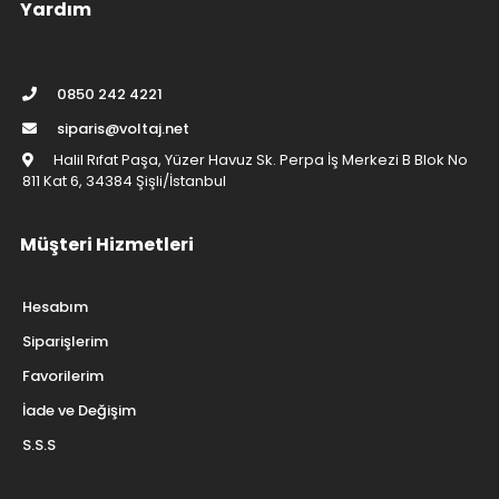
Yardım
0850 242 4221
siparis@voltaj.net
Halil Rıfat Paşa, Yüzer Havuz Sk. Perpa İş Merkezi B Blok No
811 Kat 6, 34384 Şişli/İstanbul
Müşteri Hizmetleri
Hesabım
Siparişlerim
Favorilerim
İade ve Değişim
S.S.S