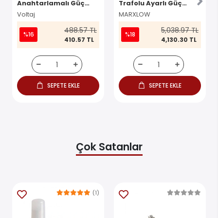
Anahtarlamalı Güç
Trafolu Ayarlı Güç
Kaynağı Kartı AC-DC
Kaynağı
Voltaj
MARXLOW
100W Modül
488.57 TL
5,038.97 TL
%16
%18
410.57 TL
4,130.30 TL
SEPETE EKLE
SEPETE EKLE
Çok Satanlar
(1)