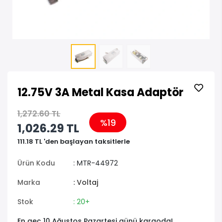
12.75V 3A Metal Kasa Adaptör
1,272.60 TL
%19
1,026.29 TL
111.18 TL 'den başlayan taksitlerle
Ürün Kodu
: MTR-44972
Marka
: Voltaj
Stok
: 20+
En geç 10 Ağustos Pazartesi günü kargoda!