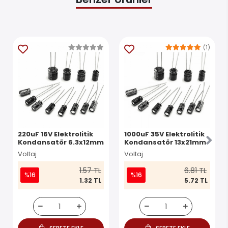
(1)
220uF 16V Elektrolitik
1000uF 35V Elektrolitik
Kondansatör 6.3x12mm
Kondansatör 13x21mm
Voltaj
Voltaj
1.57 TL
6.81 TL
%16
%16
1.32 TL
5.72 TL