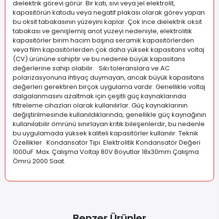
dielektrik görevi görür. Bir katı, sıvı veya jel elektrolit,
kapasitörün katodu veya negatif plakası olarak görev yapan
bu oksit tabakasının yüzeyini kaplar. Çok ince dielektrik oksit
tabakası ve genişlemiş anot yüzeyi nedeniyle, elektrolitik
kapasitörler birim hacim başına seramik kapasitörlerden
veya film kapasitörlerden çok daha yüksek kapasitans voltaj
(CV) ürününe sahiptir ve bu nedenle büyük kapasitans
değerlerine sahip olabilir. Sıkı toleranslara ve AC
polarizasyonuna ihtiyaç duymayan, ancak büyük kapasitans
değerleri gerektiren birçok uygulama vardır. Genellikle voltaj
dalgalanmasını azaltmak için çeşitli güç kaynaklarında
filtreleme cihazları olarak kullanılırlar. Güç kaynaklarının
değiştirilmesinde kullanıldıklarında, genellikle güç kaynağının
kullanılabilir ömrünü sınırlayan kritik bileşenlerdir, bu nedenle
bu uygulamada yüksek kaliteli kapasitörler kullanılır. Teknik
Özellikler Kondansatör Tipi Elektrolitik Kondansatör Değeri
1000uF Max. Çalışma Voltajı 80V Boyutlar 18x30mm Çalışma
Ömrü 2000 Saat
.
Benzer Ürünler