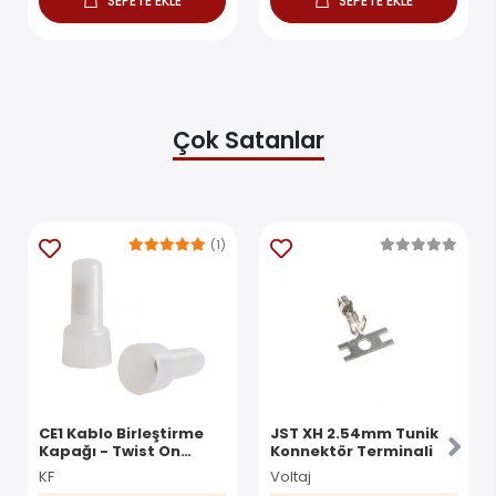
SEPETE EKLE
SEPETE EKLE
Çok Satanlar
(1)
CE1 Kablo Birleştirme
JST XH 2.54mm Tunik
Kapağı - Twist On
Konnektör Terminali
Konnektör
KF
Voltaj