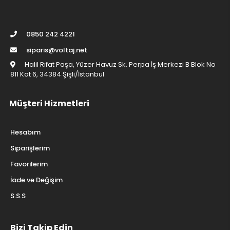
0850 242 4221
siparis@voltaj.net
Halil Rıfat Paşa, Yüzer Havuz Sk. Perpa İş Merkezi B Blok No
811 Kat 6, 34384 Şişli/İstanbul
Müşteri Hizmetleri
Hesabım
Siparişlerim
Favorilerim
İade ve Değişim
S.S.S
Bizi Takip Edin