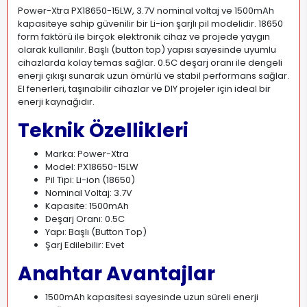
Power-Xtra PX18650-15LW, 3.7V nominal voltaj ve 1500mAh
kapasiteye sahip güvenilir bir Li-ion şarjlı pil modelidir. 18650
form faktörü ile birçok elektronik cihaz ve projede yaygın
olarak kullanılır. Başlı (button top) yapısı sayesinde uyumlu
cihazlarda kolay temas sağlar. 0.5C deşarj oranı ile dengeli
enerji çıkışı sunarak uzun ömürlü ve stabil performans sağlar.
El fenerleri, taşınabilir cihazlar ve DIY projeler için ideal bir
enerji kaynağıdır.
Teknik Özellikleri
Marka: Power-Xtra
Model: PX18650-15LW
Pil Tipi: Li-ion (18650)
Nominal Voltaj: 3.7V
Kapasite: 1500mAh
Deşarj Oranı: 0.5C
Yapı: Başlı (Button Top)
Şarj Edilebilir: Evet
Anahtar Avantajlar
1500mAh kapasitesi sayesinde uzun süreli enerji