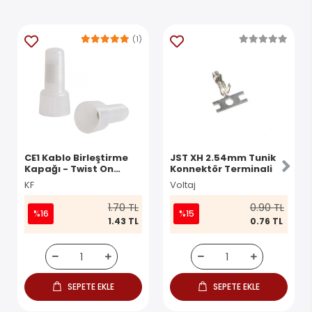
(1)
CE1 Kablo Birleştirme
JST XH 2.54mm Tunik
Kapağı - Twist On
Konnektör Terminali
Konnektör
KF
Voltaj
1.70 TL
0.90 TL
%16
%15
1.43 TL
0.76 TL
SEPETE EKLE
SEPETE EKLE