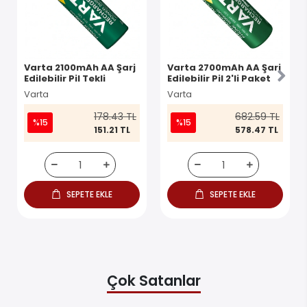
Varta 2100mAh AA Şarj
Varta 2700mAh AA Şarj
Edilebilir Pil Tekli
Edilebilir Pil 2'li Paket
Varta
Varta
178.43 TL
682.59 TL
%15
%15
151.21 TL
578.47 TL
SEPETE EKLE
SEPETE EKLE
Çok Satanlar