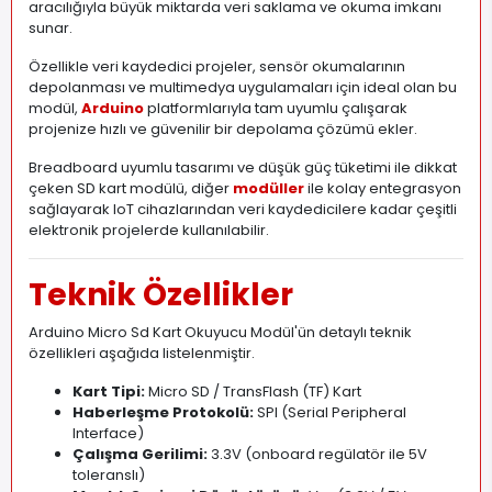
aracılığıyla büyük miktarda veri saklama ve okuma imkanı
sunar.
Özellikle veri kaydedici projeler, sensör okumalarının
depolanması ve multimedya uygulamaları için ideal olan bu
modül,
Arduino
platformlarıyla tam uyumlu çalışarak
projenize hızlı ve güvenilir bir depolama çözümü ekler.
Breadboard uyumlu tasarımı ve düşük güç tüketimi ile dikkat
çeken SD kart modülü, diğer
modüller
ile kolay entegrasyon
sağlayarak IoT cihazlarından veri kaydedicilere kadar çeşitli
elektronik projelerde kullanılabilir.
Teknik Özellikler
Arduino Micro Sd Kart Okuyucu Modül'ün detaylı teknik
özellikleri aşağıda listelenmiştir.
Kart Tipi:
Micro SD / TransFlash (TF) Kart
Haberleşme Protokolü:
SPI (Serial Peripheral
Interface)
Çalışma Gerilimi:
3
.
3V (onboard regülatör ile 5V
toleranslı)