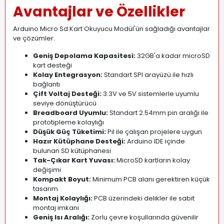
Avantajlar ve Özellikler
Arduino Micro Sd Kart Okuyucu Modül'ün sağladığı avantajlar
ve çözümler.
Geniş Depolama Kapasitesi:
32GB'a kadar microSD
kart desteği
Kolay Entegrasyon:
Standart SPI arayüzü ile hızlı
bağlantı
Çift Voltaj Desteği:
3.3V ve 5V sistemlerle uyumlu
seviye dönüştürücü
Breadboard Uyumlu:
Standart 2.54mm pin aralığı ile
prototipleme kolaylığı
Düşük Güç Tüketimi:
Pil ile çalışan projelere uygun
Hazır Kütüphane Desteği:
Arduino IDE içinde
bulunan SD kütüphanesi
Tak-Çıkar Kart Yuvası:
MicroSD kartların kolay
değişimi
Kompakt Boyut:
Minimum PCB alanı gerektiren küçük
tasarım
Montaj Kolaylığı:
PCB üzerindeki delikler ile sabit
montaj imkanı
Geniş Isı Aralığı:
Zorlu çevre koşullarında güvenilir