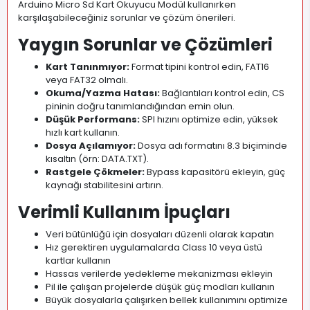
Arduino Micro Sd Kart Okuyucu Modül kullanırken
karşılaşabileceğiniz sorunlar ve çözüm önerileri.
Yaygın Sorunlar ve Çözümleri
Kart Tanınmıyor:
Format tipini kontrol edin, FAT16
veya FAT32 olmalı.
Okuma/Yazma Hatası:
Bağlantıları kontrol edin, CS
pininin doğru tanımlandığından emin olun.
Düşük Performans:
SPI hızını optimize edin, yüksek
hızlı kart kullanın.
Dosya Açılamıyor:
Dosya adı formatını 8.3 biçiminde
kısaltın (örn: DATA.TXT).
Rastgele Çökmeler:
Bypass kapasitörü ekleyin, güç
kaynağı stabilitesini artırın.
Verimli Kullanım İpuçları
Veri bütünlüğü için dosyaları düzenli olarak kapatın
Hız gerektiren uygulamalarda Class 10 veya üstü
kartlar kullanın
Hassas verilerde yedekleme mekanizması ekleyin
Pil ile çalışan projelerde düşük güç modları kullanın
Büyük dosyalarla çalışırken bellek kullanımını optimize