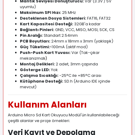
Mantık Seviyesi Dönüştürücü:
Var (3.3V / 5V
uyumlu)
Maksimum SPI Hızı:
25 MHz
Desteklenen Dosya Sistemleri:
FAT16, FAT32
Kart Kapasitesi Desteği:
32GB'a kadar
Bağlantı Pinleri:
GND, VCC, MISO, MOSI, SCK, CS
Pin Aralığı:
Standart 2.54mm
PCB Boyutları:
24mm x 18mm x 3mm (yaklaşık)
Güç Tüketimi:
<100mA (aktif mod)
Push-Push Kart Yuvası:
Var (Tak-çıkar
mekanizma
lı)
Montaj Delikleri:
2 adet, 3mm çapında
Gösterge LED:
Yok
Çalışma Sıcaklığı:
-25°C ile +85°C arası
Kütüphane Desteği:
SD.h (Arduino IDE içinde
mevcut)
Kullanım Alanları
Arduino Micro Sd Kart Okuyucu Modül'ün kullanılabileceği
çeşitli alanlar ve proje örnekleri.
Veri Kayıt ve Depolama