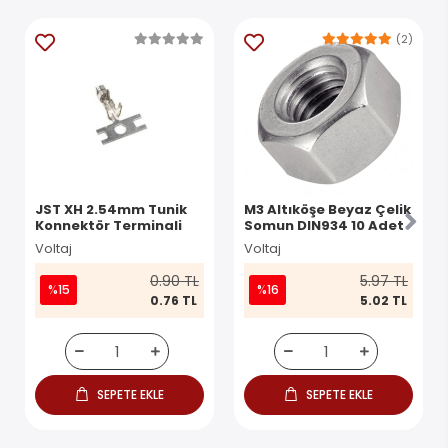
(2)
JST XH 2.54mm Tunik
M3 Altıköşe Beyaz Çelik
Konnektör Terminali
Somun DIN934 10 Adet
Voltaj
Voltaj
0.90 TL
5.97 TL
%15
%16
0.76 TL
5.02 TL
SEPETE EKLE
SEPETE EKLE