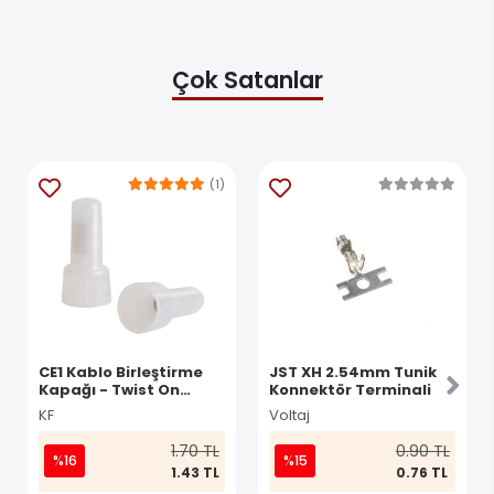
Çok Satanlar
(1)
CE1 Kablo Birleştirme
JST XH 2.54mm Tunik
Kapağı - Twist On
Konnektör Terminali
Konnektör
KF
Voltaj
1.70 TL
0.90 TL
%16
%15
1.43 TL
0.76 TL