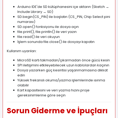
Arduino IDE'de SD kütüphanesini içe aktarın (Sketch →
Include Library → SD)
SD.begin(CS_PIN) ile başlatın (CS_PIN, Chip Select pini
numarası)
SD.open() fonksiyonu ile dosya açın
file.print(), file.println() ile veri yazın
file.read() ile veri okuyun
İşlem sonunda file.close() ile dosyayı kapatın
Kullanım uyarıları:
MicroSD kartı takmadan/çıkarmadan önce gücü kesin
SPI iletişimini etkileyebilecek uzun kablolardan kaçının
Dosya yazarken güç kesintisi yaşanmamasına dikkat
edin
Yüksek frekanslı okuma/yazma işlemlerinde ısınma
olabilir
Kart kapasitesini ve veri yazma hızını proje
gereksinimlerine göre seçin
Sorun Giderme ve İpuçları