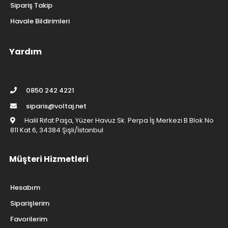
Sipariş Takip
Havale Bildirimleri
Yardım
0850 242 4221
siparis@voltaj.net
Halil Rıfat Paşa, Yüzer Havuz Sk. Perpa İş Merkezi B Blok No
811 Kat 6, 34384 Şişli/İstanbul
Müşteri Hizmetleri
Hesabım
Siparişlerim
Favorilerim