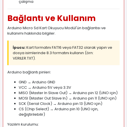
çalışma
Bağlantı ve Kullanım
Arduino Micro Sd Kart Okuyucu Modül'ün bağlantısı ve
kullanımı hakkında bilgiler.
İpucu:
Kart formatını FAT16 veya FAT32 olarak yapın ve
dosya isimlerinde 8.3 formatını kullanın (örn:
VERILER.TXT).
Arduino bağlantı pinleri:
GND → Arduino GND
VCC → Arduino 5V veya 3.3V
MISO (Master In Slave Out) → Arduino pin 12 (UNO için)
MOSI (Master Out Slave In) → Arduino pin 11 (UNO için)
SCK (Serial Clock) → Arduino pin 13 (UNO için)
CS (Chip Select) → Arduino pin 10 (UNO için,
değiştirilebilir)
Yazılım kurulumu: