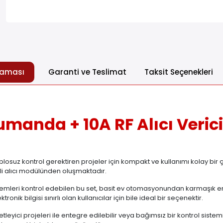
laması
Garanti ve Teslimat
Taksit Seçenekleri
manda + 10A RF Alıcı Veric
blosuz kontrol gerektiren projeler için kompakt ve kullanımı kolay bi
li alıcı modülünden oluşmaktadır.
ı ve sistemleri kontrol edebilen bu set, basit ev otomasyonundan karmaş
ronik bilgisi sınırlı olan kullanıcılar için bile ideal bir seçenektir.
eyici projeleri ile entegre edilebilir veya bağımsız bir kontrol sistemi