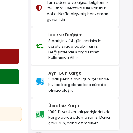
Tüm ödeme ve kişisel bilgileriniz
256 Bit SSL sertifikası ile korunur.
Voltaj.Net’te alışveriş her zaman
güvenlidir.
İade ve Değişim
Siparişinizi 14 gün içerisinde
ücretsiz iade edebilirsiniz.
Değişimlerde Kargo Ücreti
Kullanıcıya Aittir.
Aynı Gün Kargo
Siparişleriniz aynı gün içersinde
hızlıca kargolanıp kısa sürede
elinize ulaşır.
Ücretsiz Kargo
1900 TL ve Üzeri alışverişlerinizde
kargo ücreti ödemezsiniz. Daha
çok ürün, daha az maliyet.