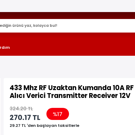
25.000+ AKTİF ÜRÜN !
rdım
433 Mhz RF Uzaktan Kumanda 10A RF
Alıcı Verici Transmitter Receiver 12V
324.20 TL
%17
270.17 TL
29.27 TL 'den başlayan taksitlerle