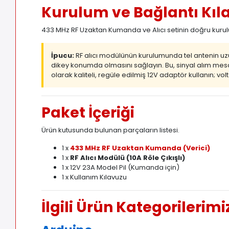
Kurulum ve Bağlantı Kıl
433 MHz RF Uzaktan Kumanda ve Alıcı setinin doğru kurulum
İpucu:
RF alıcı modülünün kurulumunda tel antenin u
dikey konumda olmasını sağlayın. Bu, sinyal alım mesaf
olarak kaliteli, regüle edilmiş 12V adaptör kullanın; vo
Paket İçeriği
Ürün kutusunda bulunan parçaların listesi.
1 x
433 MHz RF Uzaktan Kumanda (Verici)
1 x
RF Alıcı Modülü (10A Röle Çıkışlı)
1 x 12V 23A Model Pil (Kumanda için)
1 x Kullanım Kılavuzu
İlgili Ürün Kategorilerimi