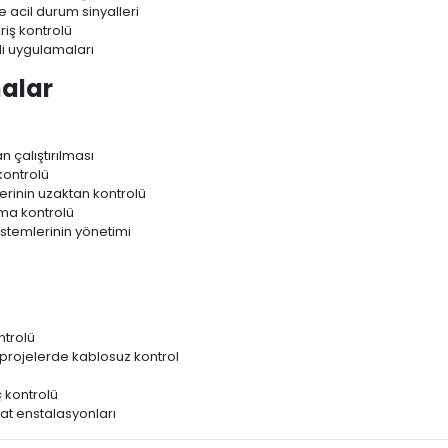
 acil durum sinyalleri
riş kontrolü
li uygulamaları
malar
 çalıştırılması
kontrolü
erinin uzaktan kontrolü
ma kontrolü
stemlerinin yönetimi
ntrolü
 projelerde kablosuz kontrol
ü
 kontrolü
at enstalasyonları