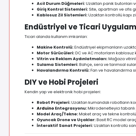
Acil Durum Düğmeleri:
Uzaktan panik butonları ve
Giriş Kontrol Sistemleri:
Site, apartman ve ofis gi
Kablosuz Zil Sistemleri:
Uzaktan kontrollü kapı zi
Endüstriyel ve Ticari Uygula
Ticari alanda kullanım imkanları:
Makine Kontrolü:
Endüstriyel ekipmanların uzaktan
Motor Sürücüleri:
DC ve AC motorların kablosuz 
Vitrin ve Reklam Aydınlatmaları:
Mağaza vitrinl
Sulama Sistemleri:
Bahçe, sera ve tarımsal sula
Havalandırma Kontrolü:
Fan ve havalandırma si
DIY ve Hobi Projeleri
Kendin yap ve elektronik hobi projeleri:
Robot Projeleri:
Uzaktan kumandalı robotların ko
Arduino
Entegrasyonu:
Mikrodenetleyici tabanlı
Model Araç/Tekne:
Maket araç ve tekne kontrol
Oyuncak Drone ve Uçaklar:
Basit RC model araç
İnteraktif Sanat Projeleri:
Uzaktan kontrollü san