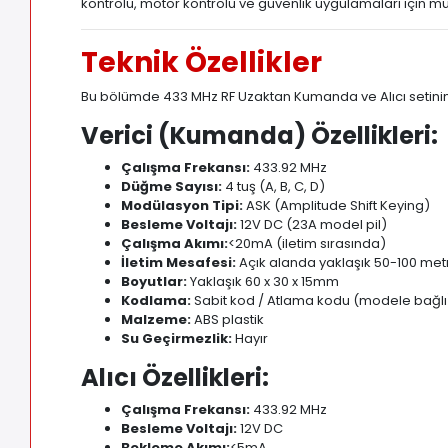
kontrolü, motor kontrolü ve güvenlik uygulamaları için
Teknik Özellikler
Bu bölümde 433 MHz RF Uzaktan Kumanda ve Alıcı setinin de
Verici (Kumanda) Özellikleri:
Çalışma Frekansı:
433
.
92 MHz
Düğme Sayısı:
4 tuş (A, B, C, D)
Modülasyon Tipi:
ASK (Amplitude Shift Keying)
Besleme Voltajı:
12V DC (23A model pil)
Çalışma Akımı:
<20mA (iletim sırasında)
İletim Mesafesi:
Açık alanda yaklaşık 50-100 met
Boyutlar:
Yaklaşık 60 x 30 x 15mm
Kodlama:
Sabit kod / Atlama kodu (modele bağlı
Malzeme:
ABS plastik
Su Geçirmezlik:
Hayır
Alıcı Özellikleri:
Çalışma Frekansı:
433
.
92 MHz
Besleme Voltajı:
12V DC
Bekleme Akımı:
<5mA