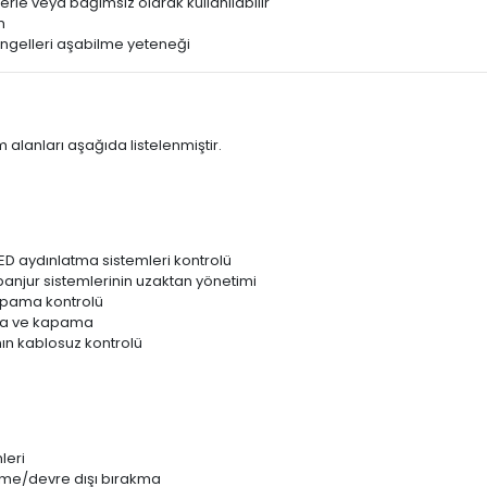
erle veya bağımsız olarak kullanılabilir
m
engelleri aşabilme yeteneği
 alanları aşağıda listelenmiştir.
ED aydınlatma sistemleri kontrolü
panjur sistemlerinin uzaktan yönetimi
kapama kontrolü
ma ve kapama
nın kablosuz kontrolü
leri
irme/devre dışı bırakma