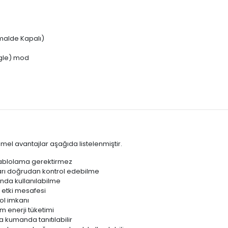
malde Kapalı)
ggle) mod
mel avantajlar aşağıda listelenmiştir.
 kablolama gerektirmez
zları doğrudan kontrol edebilme
nda kullanılabilme
 etki mesafesi
rol imkanı
enerji tüketimi
a kumanda tanıtılabilir