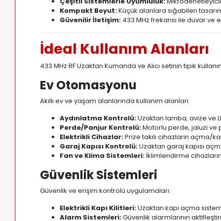
Çeşitli Sistemlerle Uyumluluk:
Mikrodenetleyicil
Kompakt Boyut:
Küçük alanlara sığabilen tasarı
Güvenilir İletişim:
433 MHz frekansı ile duvar ve 
İdeal Kullanım Alanları
433 MHz RF Uzaktan Kumanda ve Alıcı setinin tipik kullanım
Ev Otomasyonu
Akıllı ev ve yaşam alanlarında kullanım alanları:
Aydınlatma Kontrolü:
Uzaktan lamba, avize ve L
Perde/Panjur Kontrolü:
Motorlu perde, jaluzi ve 
Elektrikli Cihazlar:
Prize takılı cihazların açma/
Garaj Kapısı Kontrolü:
Uzaktan garaj kapısı aç
Fan ve Klima Sistemleri:
İklimlendirme cihazları
Güvenlik Sistemleri
Güvenlik ve erişim kontrolü uygulamaları:
Elektrikli Kapı Kilitleri:
Uzaktan kapı açma sistem
Alarm Sistemleri:
Güvenlik alarmlarının aktifleşt