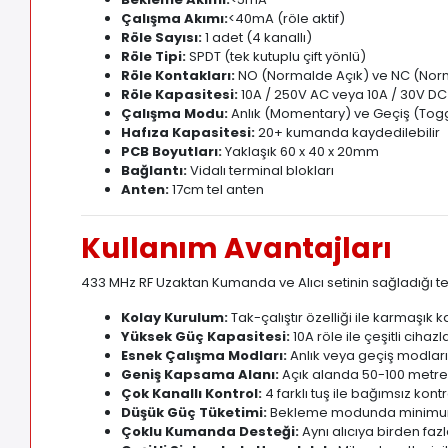
Çalışma Akımı:
<40mA (röle aktif)
Röle Sayısı:
1 adet (4 kanallı)
Röle Tipi:
SPDT (tek kutuplu çift yönlü)
Röle Kontakları:
NO (Normalde Açık) ve NC (Nor
Röle Kapasitesi:
10A / 250V AC veya 10A / 30V DC
Çalışma Modu:
Anlık (Momentary) ve Geçiş (To
Hafıza Kapasitesi:
20+ kumanda kaydedilebilir
PCB Boyutları:
Yaklaşık 60 x 40 x 20mm
Bağlantı:
Vidalı terminal blokları
Anten:
17cm tel anten
Kullanım Avantajları
433 MHz RF Uzaktan Kumanda ve Alıcı setinin sağladığı te
Kolay Kurulum:
Tak-çalıştır özelliği ile karmaşık
Yüksek Güç Kapasitesi:
10A röle ile çeşitli ciha
Esnek Çalışma Modları:
Anlık veya geçiş modları
Geniş Kapsama Alanı:
Açık alanda 50-100 metre
Çok Kanallı Kontrol:
4 farklı tuş ile bağımsız kont
Düşük Güç Tüketimi:
Bekleme modunda minimum 
Çoklu Kumanda Desteği:
Aynı alıcıya birden fazl