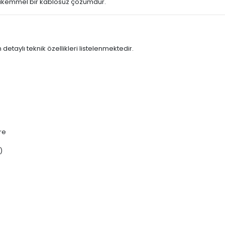
 mükemmel bir kablosuz çözümdür.
taylı teknik özellikleri listelenmektedir.
re
)