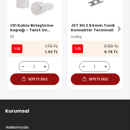
CE1 Kablo Birleştirme
JST XH 2.54mm Tunik
Kapağı - Twist On
Konnektör Terminali
Konnektör
KF
Voltaj
1.70 TL
0.90 TL
%16
%15
1.43 TL
0.76 TL
SEPETE EKLE
SEPETE EKLE
Kurumsal
Hakkımızda