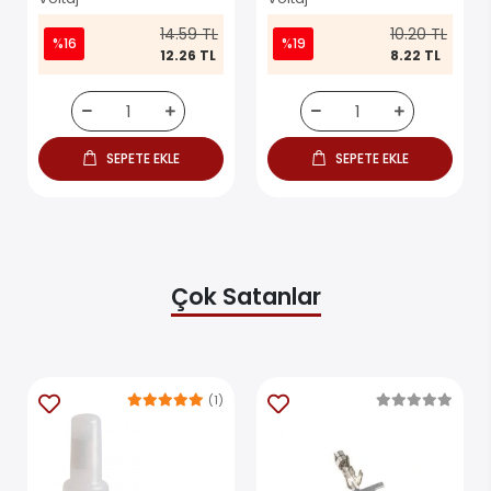
14.59 TL
10.20 TL
%16
%19
12.26 TL
8.22 TL
SEPETE EKLE
SEPETE EKLE
Çok Satanlar
(1)